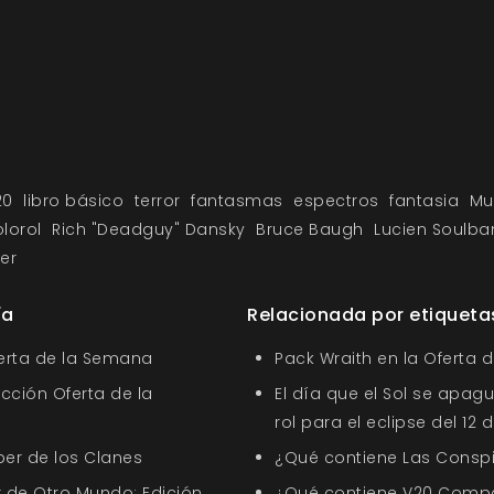
20
libro básico
terror
fantasmas
espectros
fantasia
Mu
lorol
Rich "Deadguy" Dansky
Bruce Baugh
Lucien Soulba
er
ía
Relacionada por etiqueta
ferta de la Semana
Pack Wraith en la Oferta 
ección Oferta de la
El día que el Sol se apagu
rol para el eclipse del 12
ber de los Clanes
¿Qué contiene Las Conspi
 de Otro Mundo: Edición
¿Qué contiene V20 Comp