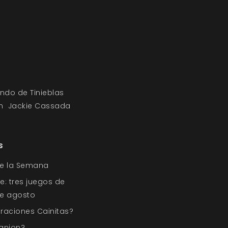
ndo de Tinieblas
n
Jackie Cassada
s
de la Semana
e: tres juegos de
 de agosto
raciones Cainitas?
anion?