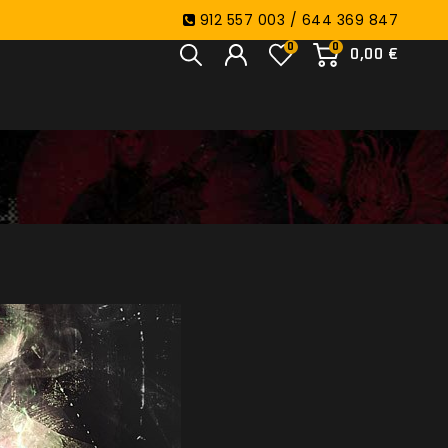
912 557 003 / 644 369 847
0
0
0,00 €