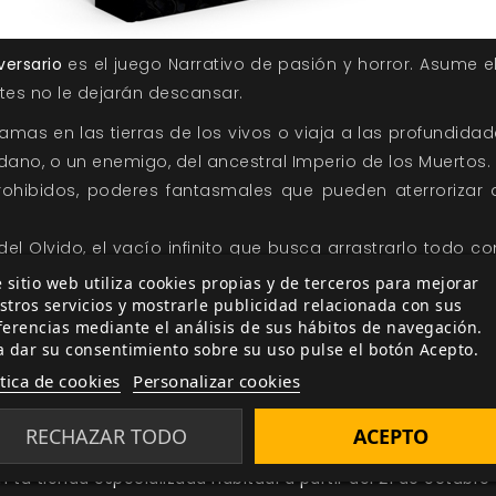
versario
es el juego Narrativo de pasión y horror. Asume 
es no le dejarán descansar.
amas en las tierras de los vivos o viaja a las profundida
dano, o un enemigo, del ancestral Imperio de los Muertos.
rohibidos, poderes fantasmales que pueden aterrorizar a
.
l Olvido, el vacío infinito que busca arrastrarlo todo co
irvientes, los Espectros, en un interminable Laberinto llen
 sitio web utiliza cookies propias y de terceros para mejorar
stros servicios y mostrarle publicidad relacionada con sus
la eterna ciudad de Estigia, donde los derruidos monumen
ferencias mediante el análisis de sus hábitos de navegación.
s, mil ciudades destruidas unidas en una.
a dar su consentimiento sobre su uso pulse el botón Acepto.
tormenta de la Tempestad con un silencioso Barquero 
ítica de cookies
Personalizar cookies
anas, donde se dice que cada wraith puede encontrar paz 
RECHAZAR TODO
ACEPTO
luz. Tienes cosas más interesantes que hacer en el Infram
n tu tienda especializada habitual a partir del 21 de octubre