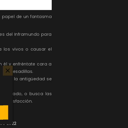
el papel de un fantasma
des del Inframundo para
 los vivos o causar el
n él y enfréntate cara a
o de pesadillas.
tos de la antigüedad se
a tu lado, o busca las
y satisfacción.
undo.
 de 2022