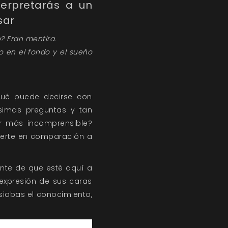
nterpretarás a un
sar
? Eran mentira.
do en el fondo y el sueño
Qué puede decirse con
ísimas preguntas y tan
r más incomprensible?
uerte en comparación a
onte de que esté aquí a
expresión de sus caras
siabas el conocimiento,