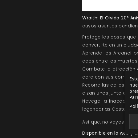
Wraith: El Olvido 20º Ani
cuyos asuntos pendient
Protege las cosas que 
convertirte en un ciuda
Aprende los Arcanoi p
caos entre los muertos
Combate la atracción de
cara con sus corruptos s
Este
nue
Recorre las calles de 
pre
alzan unos junto a otro
Par
Navega la inacabable 
Pol
legendarias Costas Lej
Así que, no vayas a la 
Disponible en la web y e