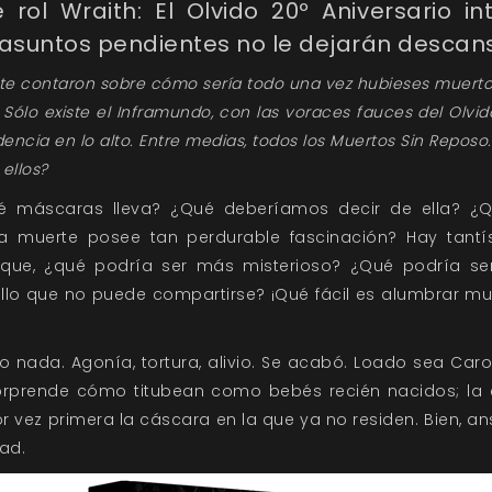
rol Wraith: El Olvido 20º Aniversario i
asuntos pendientes no le dejarán descan
e te contaron sobre cómo sería todo una vez hubieses muerto
. Sólo existe el Inframundo, con las voraces fauces del Olvi
encia en lo alto. Entre medias, todos los Muertos Sin Reposo.
 ellos?
é máscaras lleva? ¿Qué deberíamos decir de ella? ¿
a muerte posee tan perdurable fascinación? Hay tant
 que, ¿qué podría ser más misterioso? ¿Qué podría se
lo que no puede compartirse? ¡Qué fácil es alumbrar m
go nada. Agonía, tortura, alivio. Se acabó. Loado sea Car
rprende cómo titubean como bebés recién nacidos; la 
vez primera la cáscara en la que ya no residen. Bien, an
ad.