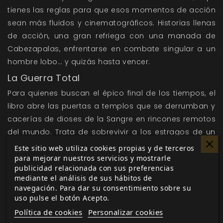
tienes las reglas para que esos momentos de acción
sean más fluidos y cinematográficos. Historias llenas
de acción, una gran refriega con una manada de
Cabezapalas, enfrentarse en combate singular a un
hombre lobo… y quizás hasta vencer.
La Guerra Total
Para quienes buscan el épico final de los tiempos, el
libro abre las puertas a templos que se derrumban y
cacerías de dioses de la Sangre en rincones remotos
del mundo. Trata de sobrevivir a los estragos de un
dios de la Sangre en alguna parte de las montañas
Este sitio web utiliza cookies propias y de terceros
de Turkmenistán, combate a cultores del Sabbat por
para mejorar nuestros servicios y mostrarle
publicidad relacionada con sus preferencias
las azoteas de Ciudad de México o acaba con
mediante el análisis de sus hábitos de
manadas de Ghouls con artillería militar en una zona
navegación. Para dar su consentimiento sobre su
de combate de Oriente Próximo.
uso pulse el botón Acepto.
La Gehenna es tuya
Política de cookies
Personalizar cookies