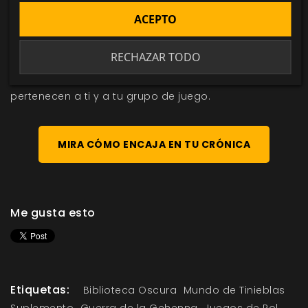
En definitiva, tú decides el rol de la Gehenna. Este
ACEPTO
suplemento es lo bastante amplio como para
ofrecerte opciones alternativas, ya sea como un telón
RECHAZAR TODO
de fondo sutil o como el eje central de tu historia. Al
final, los eventos y el destino de tus Vástagos te
pertenecen a ti y a tu grupo de juego.
MIRA CÓMO ENCAJA EN TU CRÓNICA
Me gusta esto
Etiquetas:
Biblioteca Oscura
Mundo de Tinieblas