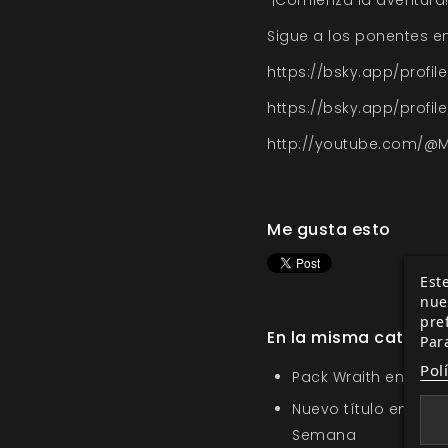
¡Comienza la aventura
Sigue a los ponentes e
https://bsky.app/profile
https://bsky.app/profile
http://youtube.com/@M
Me gusta esto
Este
nue
pre
En la misma categor
Par
Pol
Pack Wraith en la O
Nuevo título en la s
Semana