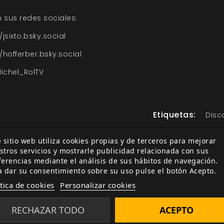
!
n sus redes sociales:
/jsixto.bsky.social
/hofferber.bsky.social
ichel_RolTV
Etiquetas:
Disc
 sitio web utiliza cookies propias y de terceros para mejorar
stros servicios y mostrarle publicidad relacionada con sus
ferencias mediante el análisis de sus hábitos de navegación.
ía
Relacionada por etiqueta
a dar su consentimiento sobre su uso pulse el botón Acepto.
ítica de cookies
Personalizar cookies
ferta de la Semana
La Tarasca en Cubil de M
of the Valiant
ección Oferta de la
RECHAZAR TODO
ACEPTO
Suscripción Tales of the V