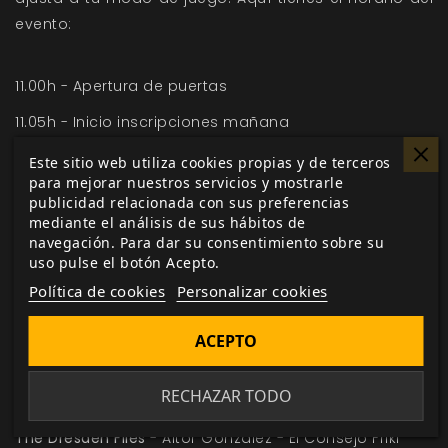
evento:
11.00h - Apertura de puertas
11.05h - Inicio inscripciones mañana
11:30h - Inicio de partidas
Este sitio web utiliza cookies propias y de terceros
para mejorar nuestros servicios y mostrarle
Nuestra mejor y última Esperanza
- Luis Fernández
publicidad relacionada con sus preferencias
Labyrinth Lord
+
DungeonSpain
- José Valverde
mediante el análisis de sus hábitos de
navegación. Para dar su consentimiento sobre su
Antiguo y Colosal
(Mundos
Fate
) - José Lomo
uso pulse el botón Acepto.
El Resurgir del Dragón
- Juan Sixto - Colectivo 9
Política de cookies
Personalizar cookies
Hitos, Guía Genérica
- Andrea Iglesias - Colectivo 9
Hora de Aventuras
- Michel González.
ACEPTO
16.00h - Inicio Inscripciones tarde
RECHAZAR TODO
16.30h - Inicio de partidas
The Dresden Files
- Aitor González - El Consejo Friki