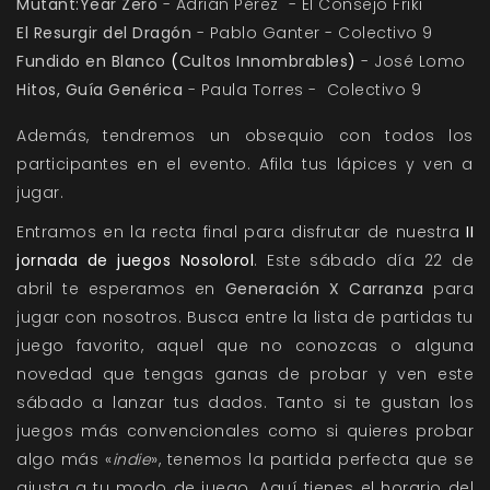
Mutant:Year Zero
- Adrián Pérez - El Consejo Friki
El Resurgir del Dragón
- Pablo Ganter - Colectivo 9
Fundido en Blanco
(
Cultos Innombrables
)
- José Lomo
Hitos, Guía Genérica
- Paula Torres - Colectivo 9
Además, tendremos un obsequio con todos los
participantes en el evento. Afila tus lápices y ven a
jugar.
Entramos en la recta final para disfrutar de nuestra
II
jornada de juegos Nosolorol
. Este sábado día 22 de
abril te esperamos en
Generación X Carranza
para
jugar con nosotros. Busca entre la lista de partidas tu
juego favorito, aquel que no conozcas o alguna
novedad que tengas ganas de probar y ven este
sábado a lanzar tus dados. Tanto si te gustan los
juegos más convencionales como si quieres probar
algo más «
indie
», tenemos la partida perfecta que se
ajusta a tu modo de juego. Aquí tienes el horario del