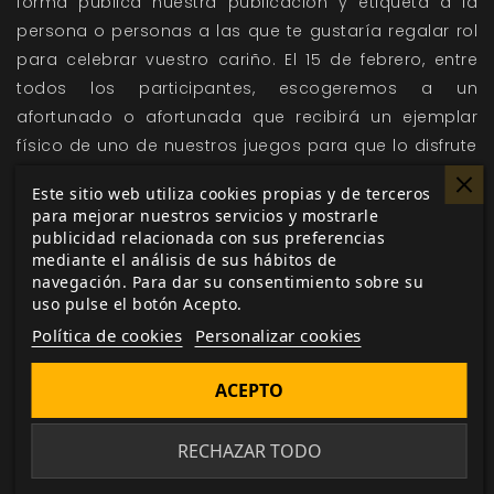
forma pública nuestra publicación y etiqueta a la
persona o personas a las que te gustaría regalar rol
para celebrar vuestro cariño. El 15 de febrero, entre
todos los participantes, escogeremos a un
afortunado o afortunada que recibirá un ejemplar
físico de uno de nuestros juegos para que lo disfrute
con sus seres queridos. Además, puesto que el amor
Este sitio web utiliza cookies propias y de terceros
no entiende de fronteras, para aquellos que no
para mejorar nuestros servicios y mostrarle
residan en España sortearemos un ejemplar en
publicidad relacionada con sus preferencias
mediante el análisis de sus hábitos de
formato digital.
navegación. Para dar su consentimiento sobre su
Un día más, comparte #Muchorol y agradece el
uso pulse el botón Acepto.
cariño de esa persona tan cercana. ¡
#DíseloConRol
!
Política de cookies
Personalizar cookies
ACEPTO
Me gusta esto
RECHAZAR TODO