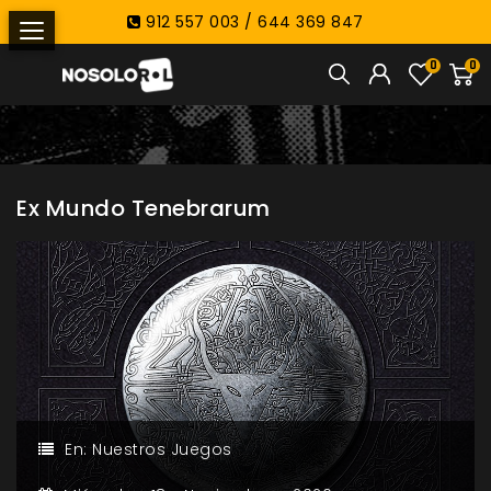
912 557 003 / 644 369 847
0
0
Ex Mundo Tenebrarum
En:
Nuestros Juegos