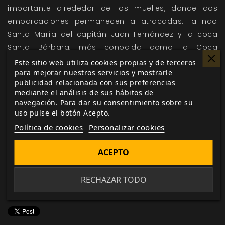
importante alrededor de los muelles, donde dos
embarcaciones permanecen a atracadas: la nao
Santa María del capitán Juan Fernández y la coca
Santa Bárbara, más conocida como la Coca
Escarlata por el color de su casco.
Este sitio web utiliza cookies propias y de terceros
para mejorar nuestros servicios y mostrarle
publicidad relacionada con sus preferencias
En las páginas de la campaña
Ex Mundo
mediante el análisis de sus hábitos de
Tenebrarum
encontrarás también detallados
navegación. Para dar su consentimiento sobre su
apéndices sobre la Asturias y la Castilla del siglo XIV
uso pulse el botón Acepto.
con los que completar este viaje cíclico del que
Política de cookies
Personalizar cookies
nadie en la península podrá escapar. ¡Vive una
ACEPTO
aventura épica con
Aquelarre
!
RECHAZAR TODO
Me gusta esto