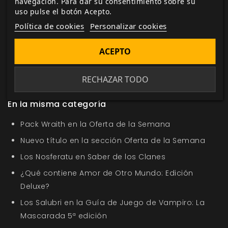
navegación. Para dar su consentimiento sobre su
uso pulse el botón Acepto.
Etiquetas:
Locura en las Profundidades
El Resurgir
Política de cookies
Personalizar cookies
del Dragón
aventuras
suplemento
Fantasía
ACEPTO
Fantasía heroica
juego organizado
Voldor
Juan
Sixto
SRD
Dragones
Mazmorras
Dungeons
Locura
de las Profundidades
Rol
RECHAZAR TODO
En la misma categoría
Pack Wraith en la Oferta de la Semana
Nuevo título en la sección Oferta de la Semana
Los Nosferatu en Saber de los Clanes
¿Qué contiene Amor de Otro Mundo: Edición
Deluxe?
Los Salubri en la Guía de Juego de Vampiro: La
Mascarada 5ª edición