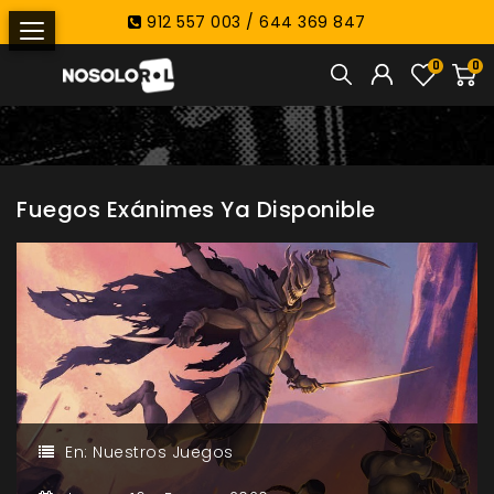
912 557 003 / 644 369 847
0
0
Fuegos Exánimes Ya Disponible
En:
Nuestros Juegos