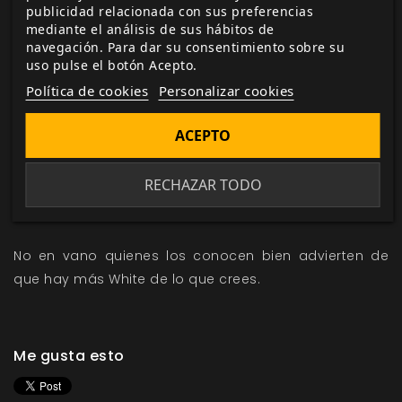
publicidad relacionada con sus preferencias
entienden.
mediante el análisis de sus hábitos de
navegación. Para dar su consentimiento sobre su
uso pulse el botón Acepto.
Política de cookies
Personalizar cookies
Con su semilla mucho más esparcida por EE. UU. de lo
ACEPTO
que podría parecer a simple vista, este culto extiende
poco a poco sus tentáculos a través de los lazos
RECHAZAR TODO
familiares y la poderosa conexión que existe entre los
de su sangre y el Ser del Pozo.
No en vano quienes los conocen bien advierten de
que hay más White de lo que crees.
Me gusta esto