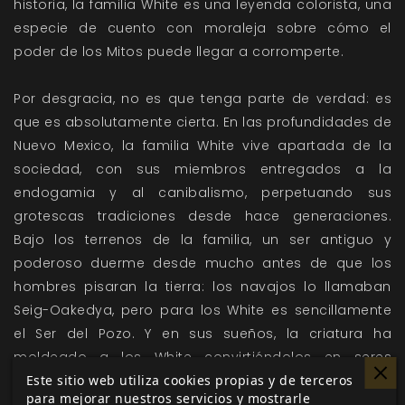
historia, la familia White es una leyenda colorista, una
especie de cuento con moraleja sobre cómo el
poder de los Mitos puede llegar a corromperte.
Por desgracia, no es que tenga parte de verdad: es
que es absolutamente cierta. En las profundidades de
Nuevo Mexico, la familia White vive apartada de la
sociedad, con sus miembros entregados a la
endogamia y al canibalismo, perpetuando sus
grotescas tradiciones desde hace generaciones.
Bajo los terrenos de la familia, un ser antiguo y
poderoso duerme desde mucho antes de que los
hombres pisaran la tierra: los navajos lo llamaban
Seig-Oakedya, pero para los White es sencillamente
el Ser del Pozo. Y en sus sueños, la criatura ha
moldeado a los White convirtiéndolos en seres
perversos y malévolos entregados a su adoración y
Este sitio web utiliza cookies propias y de terceros
para mejorar nuestros servicios y mostrarle
a la consecución de un plan que ellos mismos no