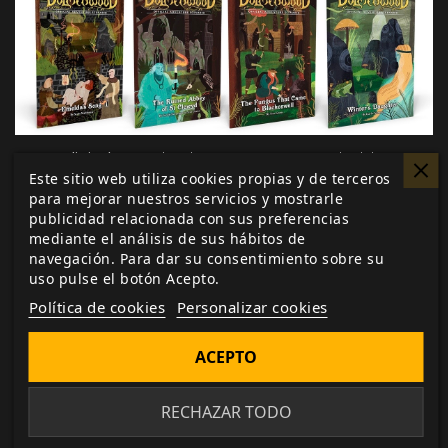
Metas digitales
: Todas las metas que se desbloqueen
Este sitio web utiliza cookies propias y de terceros
en formato digital serán incluidas en la biblioteca
para mejorar nuestros servicios y mostrarle
digita asociada a tu cuenta de Nosolorol.
publicidad relacionada con sus preferencias
mediante el análisis de sus hábitos de
Metas físicas
: Hasta la fecha, y a falta de la
navegación. Para dar su consentimiento sobre su
incorporación de las reservas de las tiendas, se han
uso pulse el botón Acepto.
desbloqueado las siguientes metas gracias a tu
Política de cookies
Personalizar cookies
apoyo: Libro de mapas (más de 60 páginas), una
aventura (digital y física para los niveles a partir de
ACEPTO
Estándar) escrita por nuestro equipo y otra aventura
más, también escrita por nuestro equipo, en formato
RECHAZAR TODO
digital.