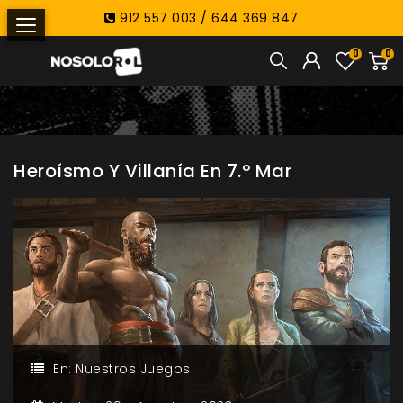
912 557 003 / 644 369 847
0
0
Heroísmo Y Villanía En 7.º Mar
En:
Nuestros Juegos