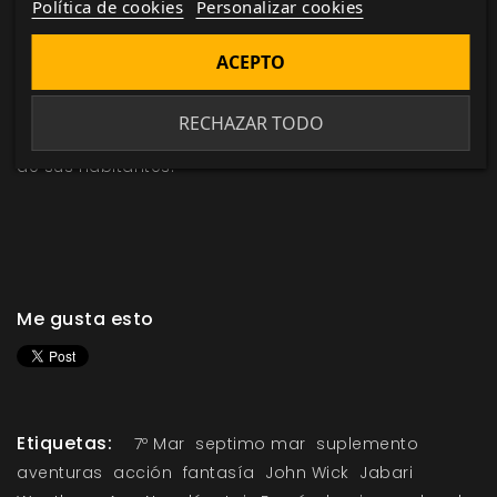
Política de cookies
Personalizar cookies
qué lo acosa por la noche. Derroca el hostil gobierno
de Agafya Markova.
ACEPTO
Con
Héroes y villanos
llega el momento de explorar
RECHAZAR TODO
Théah de la mejor forma posible: ¡a través de los ojos
de sus habitantes!
Me gusta esto
Etiquetas:
7º Mar
septimo mar
suplemento
aventuras
acción
fantasía
John Wick
Jabari