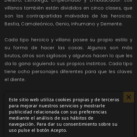
Diestro, Estratega, Empecinado y Embaucador. Los
villanos también están divididos en cinco clases, que
son las contrapartidas malvadas de las heroicas:
Bestia, Camaleónico, Genio, Inhumano y Demente.
Cada tipo heroico y villano posee su propio estilo y
su forma de hacer las cosas. Algunos son más
brutos, otros son sigilosos y algunos hacen lo que les
da la gana siguiendo sus propios instintos. Cada tipo
tiene ocho personajes diferentes para que les claves
el diente.
Además, los capítulos también incluyen una
Este sitio web utiliza cookies propias y de terceros
descripción detallada de cada tipo con sugerencias
para mejorar nuestros servicios y mostrarle
de estadísticas si quieres crear tu propio personaje.
publicidad relacionada con sus preferencias
mediante el análisis de sus hábitos de
Explora antiguas ruinas con Bietrix de Veau. Recupera
navegación. Para dar su consentimiento sobre su
los recuerdos perdidos del Schlammman. Infíltrate en
uso pulse el botón Acepto.
la organización criminal de Luysio Barozzi y averigua