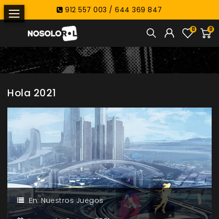
912 557 003 / 644 369 847
0
0
Hola 2021
En:
Nuestros Juegos