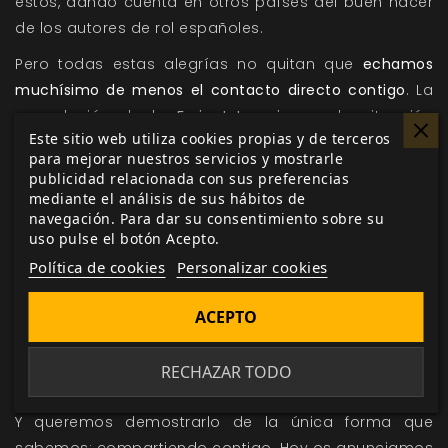
estos, dando cuenta en otros países del buen hacer
de los autores de rol españoles.
Pero todas estas alegrías no quitan que
echamos
muchísimo de menos el contacto directo contigo
. La
cancelación de la
Feria Interocio
por la situación
Este sitio web utiliza cookies propias y de terceros
sanitaria truncó muchas de las sorpresas que
para mejorar nuestros servicios y mostrarle
queríamos realizar allí y que difícilmente pueden
publicidad relacionada con sus preferencias
trasladarse a un formato virtual. Por ello,
esperamos
mediante el análisis de sus hábitos de
navegación. Para dar su consentimiento sobre su
que 2021 nos permita disfruta de nuevo de jornadas
uso pulse el botón Acepto.
presenciales
, en las que poder compartir mesa de
Política de cookies
Personalizar cookies
juego, escuchar tu opinión y sentir todavía más cerca
ese apoyo que nos brindas cada día.
ACEPTO
Salimos del 2020 distintos, pero reforzados. Con tu
apoyo. Y por eso sabemos que
2021 va a ser EL AÑO
RECHAZAR TODO
de los juegos de rol.
Y queremos demostrarlo de la única forma que