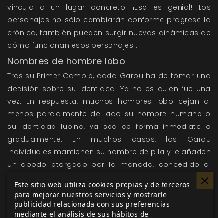
vincula a un lugar concreto. ¡Eso es genial! Los
personajes no sólo cambiarán conforme progrese la
crónica, también pueden surgir nuevas dinámicas de
cómo funcionan esos personajes .
Nombres de hombre lobo
Tras su Primer Cambio, cada Garou ha de tomar una
decisión sobre su identidad. Ya no es quien fue una
vez. En respuesta, muchos hombres lobo dejan al
menos parcialmente de lado su nombre humano o
su identidad lupina, ya sea de forma inmediata o
gradualmente. En muchos casos, los Garou
individuales mantienen su nombre de pila y le añaden
un apodo otorgado por la manada, concedido al
comunicarse con su espíritu patrón o descubierto
Este sitio web utiliza cookies propias y de terceros
como parte del viaje de descubrir quiénes son y lo
para mejorar nuestros servicios y mostrarle
que significa para ellos.
publicidad relacionada con sus preferencias
mediante el análisis de sus hábitos de