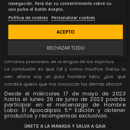
Con el tiempo, los Garou pueden escoger cambiar de
navegación. Para dar su consentimiento sobre su
nuevo su nombre (tantas veces como quieran) para
uso pulse el botón Acepto.
reflejar sus logros y expresar su Renombre. Lo que
Política de cookies
Personalizar cookies
quiere decir que diversos nombres coloridos pueden
identificar a un hombre lobo, desde ambiciosos a
ACEPTO
irónicos. Los nombres Garou pueden reflejar las
normas culturales y la lengua materna de la patria
RECHAZAR TODO
del Garou o pueden resultar muy esotéricos e incluso
tomarlos prestados de la lengua de los espíritus.
La conclusión es que, tal y como muchos Garou lo
ven: ahora soy un puto hombre lobo, ¿por qué
nombre quiero que me conozcan los demás ahora?
Desde el miércoles 17 de mayo de 2023
hasta el lunes 26 de junio de 2023 podrás
participar en el mecenazgo de Hombre
Lobo: El Apocalipsis 5.ª Edición y obtener
productos y recompensas exclusivas.
ÚNETE A LA MANADA Y SALVA A GAIA