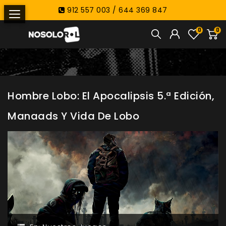
912 557 003 / 644 369 847
0
0
Hombre Lobo: El Apocalipsis 5.ª Edición,
Manaads Y Vida De Lobo