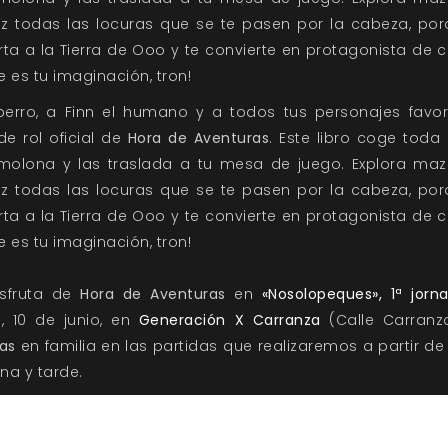
az todas las locuras que se te pasen por la cabeza, po
rta a la Tierra de Ooo y te convierte en protagonista de c
te es tu imaginación, tron!
rro, a Finn el humano y a todos tus personajes favorit
de rol oficial de
Hora de Aventuras
. Este libro coge toda
 molona y las traslada a tu mesa de juego. Explora maz
az todas las locuras que se te pasen por la cabeza, po
rta a la Tierra de Ooo y te convierte en protagonista de c
te es tu imaginación, tron!
isfruta de
Hora de Aventuras
en
«Nosolopeques», 1ª jorna
 10 de junio, en
Generación X Carranza
(Calle Carranz
as
en familia en las partidas que realizaremos a partir de l
na y tarde.