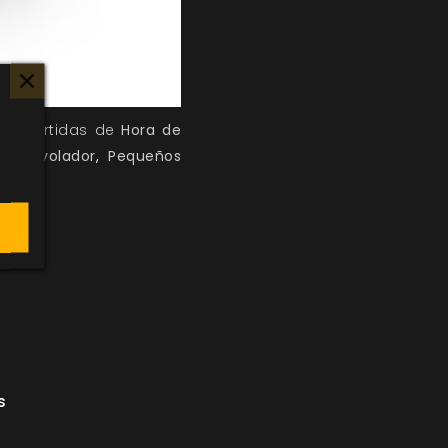
mos partidas de
Hora de
mplo volador
,
Pequeños
s