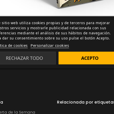
 sitio web utiliza cookies propias y de terceros para mejorar
stros servicios y mostrarle publicidad relacionada con sus
ferencias mediante el análisis de sus hábitos de navegación.
ncreíble interpretando a los habitantes de Ooo! Tendre
a dar su consentimiento sobre su uso pulse el botón Acepto.
gos infantiles y familiares como
Do, peregrinos del te
ítica de cookies
Personalizar cookies
s
o
La Torre de Rudesindus
.
¡No te lo pierdas colega!
RECHAZAR TODO
ACEPTO
ía
Relacionada por etiqueta
ferta de la Semana