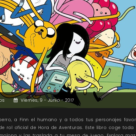
os
Viernes,
9 -
Junio -
2017
rro, a Finn el humano y a todos tus personajes favorit
de rol oficial de Hora de Aventuras. Este libro coge toda
 molona y las traslada a tu mesa de juego. Explora maz