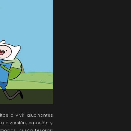
os a vivir alucinantes
 la diversión, emoción y
morras, busca tesoros,