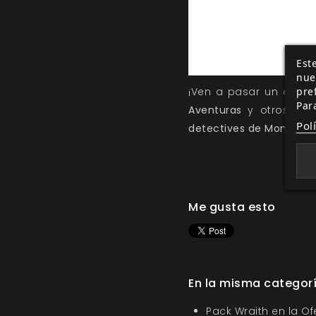
Este
nue
pre
¡Ven a pasar un día i
Par
Aventuras
y otros jue
Pol
detectives de Monstruo
Me gusta esto
En la misma categor
Pack Wraith en la O