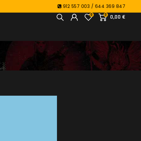
912 557 003 / 644 369 847
0
0
0,00 €