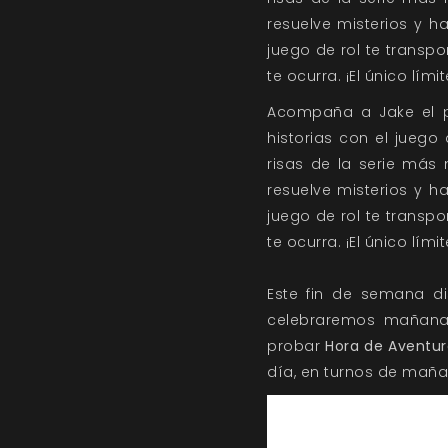
resuelve misterios y h
juego de rol te transpo
te ocurra. ¡El único lími
Acompaña a Jake el pe
historias con el juego 
risas de la serie más
resuelve misterios y h
juego de rol te transpo
te ocurra. ¡El único lími
Este fin de semana d
celebraremos mañana,
probar
Hora de Aventur
día, en turnos de maña