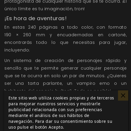
protagonista de cualquier historia que se te ocurra. ¡El
único límite es tu imaginación, tron!
¡Es hora de aventuras!
En estas 240 páginas a todo color, con formato
190 × 260 mm y encuadernadas en cartoné,
encontrarás todo lo que necesitas para jugar,
incluyendo:
Un sistema de creación de personajes rápido y
sencillo que te permite generar cualquier personaje
que se te ocurra en solo un par de minutos. ¿Quieres
ser una tarta parlante, un vampiro emo o un
habitante del espacio bultos? ¡Todo es posible!
Este sitio web utiliza cookies propias y de terceros
Reglas para cubrir todas las situaciones de tus
para mejorar nuestros servicios y mostrarle
partidas, desde las más habituales hasta las más
publicidad relacionada con sus preferencias
locas, como combate, canciones, ciencia, ligoteo y
mediante el análisis de sus hábitos de
navegación. Para dar su consentimiento sobre su
magia. Todo con una mecánica sencilla y elegante
uso pulse el botón Acepto.
que solo emplea dados de seis caras. ¡Matemático!