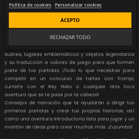
Política de cookies
Personalizar cookies
Cartas de estado para reflejar las disparatadas
situaciones que les ocurren a los personajes y agilizar
ACEPTO
el juego: ¿congelado? ¿enamorado? ¿de bajona?
¿mente caca? ¡Casi cualquier cosa que le pase a tu
RECHAZAR TODO
personaje tiene una carta de estado!
Una completa guía de Ooo con sus habitantes más
ilustres, lugares emblemáticos y objetos legendarios
y su traducción a valores de juego para que formen
parte de tus partidas. ¡Todo lo que necesitas para
competir en un concurso de tartas con Trompi,
zurrarte con el Rey Hielo o cualquier otra loca
aventura que se te pase por la cabeza!
Consejos de narración que te ayudarán a dirigir tus
primeras partidas y crear tus propias historias, así
como una aventura introductoria lista para jugar y un
montón de ideas para crear muchas más. ¡Zuzumba!