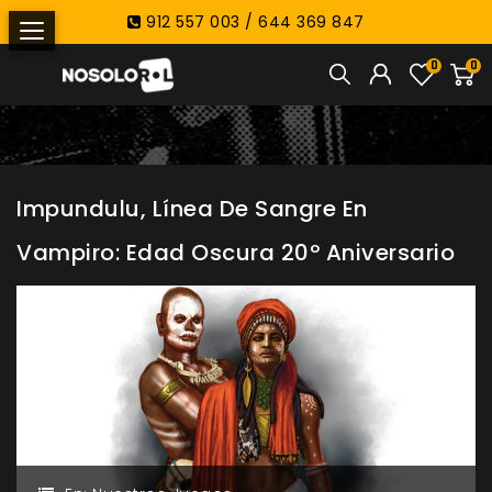
912 557 003 / 644 369 847
0
0
Impundulu, Línea De Sangre En
Vampiro: Edad Oscura 20º Aniversario