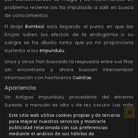
problema reciente los ha impulsado a salir en busca
de conocimientos.
El linaje
Bomkazi
está llegando al punto en que las
brujas sufren los efectos de la endogamia o su
sangre se ha diluido tanto que ya no proporciona
sustento a los
Impundulu
.
Unos y otros han buscado la respuesta entre sus filas
sin encontrarla y ahora buscan intercambiar
información con hechiceros
Cainitas
.
Apariencia
Un Antiguo Impundulu, procedente del extremo
Sureste, a menudo es alto y de tez oscura. Los más
jóvenes, Abrazados en los recientes viajes del Clan,
Este sitio web utiliza cookies propias y de terceros
muestran orígenes más variados. Todos pueden ser
para mejorar nuestros servicios y mostrarle
publicidad relacionada con sus preferencias
reconocidos por las herramientas de su oficio, que
mediante el análisis de sus hábitos de
cargan en forma de artefactos y abalorios