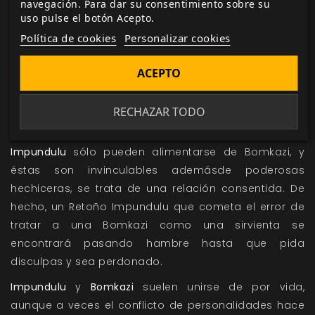
navegación. Para dar su consentimiento sobre su
personalizados.
uso pulse el botón Acepto.
Refugio y presa
Política de cookies
Personalizar cookies
Cada
Impundulu
vive con una o más brujas Bomkazi
ACEPTO
en la residencia que escoja. Las
Bomkazi
usan su
magia de vida para curarse, por lo que se necesita
RECHAZAR TODO
un Rebaño muy reducido para cada Impundulu (a
veces de sólo una Bomkazi). Debido a que los
Impundulu
sólo pueden alimentarse de Bomkazi, y
éstas son invinculables ademásde poderosas
hechiceras, se trata de una relación consentida. De
hecho, un Retoño Impundulu que cometa el error de
tratar a una Bomkazi como una sirvienta se
encontrará pasando hambre hasta que pida
disculpas y sea perdonado.
Impundulu
y
Bomkazi
suelen unirse de por vida,
aunque a veces el conflicto de personalidades hace