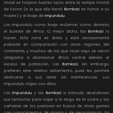
inicial se forjaron fuertes lazos entre la estirpe mortal
de Esona (a la que ella llamó
Bomkazi
en honor a su
madre) y el linaje de
Impundulu
.
Los Impundulu como linaje reclaman como dominio
el Sureste de África. O, mejor dicho, las
Bomkazi
lo
hacen. Esta zona es árida y está escasamente
poblada en comparación con otras regiones del
continente, y muchos de los que viven aquí se vieron
obligados a abandonar África central debido al
exceso de población. Las
Bomkazi
, sin embargo,
prefieren este relativo aislamiento, pues les permite
dedicarse a sus artes sin interferencias. Los
Impundulu viajan con ellos.
Los
Impundulu
y las
Bomkazi
a menudo abandonan
sus territorios para viajar a lo largo de la costa y las
cañadas de los pastores en busca de otras gentes
con conocimientos de magia y de necromancia. Un