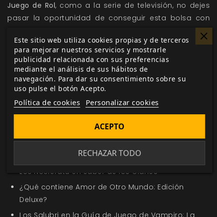
Juego de Rol
, como a la serie de televisión, no dejes
pasar la oportunidad de conseguir esta bolsa con
tus pedidos de hoy. A lo largo del día celebraremos
Este sitio web utiliza cookies propias y de terceros
varios sorteos. No te lo pierdas y ¡Mucha suerte!
para mejorar nuestros servicios y mostrarle
publicidad relacionada con sus preferencias
mediante el análisis de sus hábitos de
navegación. Para dar su consentimiento sobre su
Me gusta esto
uso pulse el botón Acepto.
Política de cookies
Personalizar cookies
ACEPTO
En la misma categoría
RECHAZAR TODO
Nuevo título en la sección Oferta de la Semana
Los Nosferatu en Saber de los Clanes
¿Qué contiene Amor de Otro Mundo: Edición
Deluxe?
Los Salubri en la Guía de Juego de Vampiro: La