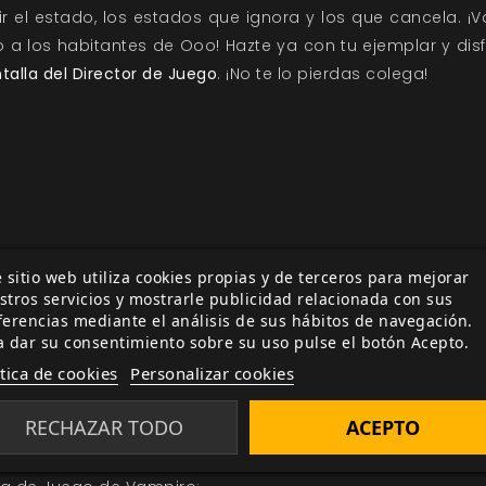
ir el estado, los estados que ignora y los que cancela. 
do a los habitantes de Ooo! Hazte ya con tu ejemplar y di
talla del Director de Juego
. ¡No te lo pierdas colega!
 sitio web utiliza cookies propias y de terceros para mejorar
ía
Relacionada por etiqueta
stros servicios y mostrarle publicidad relacionada con sus
ferencias mediante el análisis de sus hábitos de navegación.
ección Oferta de la
a dar su consentimiento sobre su uso pulse el botón Acepto.
ítica de cookies
Personalizar cookies
ber de los Clanes
 de Otro Mundo: Edición
RECHAZAR TODO
ACEPTO