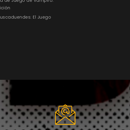
uía de Juego de Vampiro:
ición
Buscaduendes: El Juego