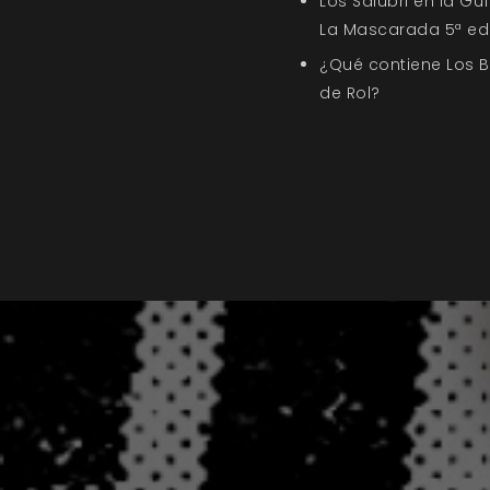
Los Salubri en la G
La Mascarada 5ª ed
¿Qué contiene Los 
de Rol?