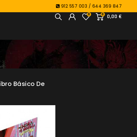
912 557 003 / 644 369 847
0
0
0,00 €
ibro Básico De