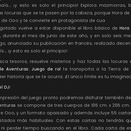
aís… ¡y esto es solo el principio! Explora mazmorras, 
as locuras que se te pasen por la cabeza, porque Hora de
ra de Ooo y te convierte en protagonista de cua
otado vuelve a estar disponible el libro básico de
Hora
ón, durante el mes de junio de este año, y en solo seis
ego, anunciado su publicación en francés, realizado dece
s… ¡y esto es solo el principio!
ca tesoros, resuelve misterios y haz todas las locuras
de Aventuras: Juego de rol
te transporta a la Tierra de
r historia que se te ocurra. ¡El único límite es tu imaginac
el DJ
!
presión del juego pronto podremos disfrutar también de 
enturas
se compone de tres cuerpos de 195 cm. x 265 cm.
de Ooo, y un formato apaisado y además incluye 55 carta
estados más habituales. Con estas cartas no tendrás qu
, ni perder tiempo buscando en el libro. Cada carta de es