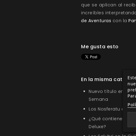
que se aplican al recib
increíbles interpretan
de Aventuras
con la
Pan
Me gusta esto
Este
En la misma categor
nue
pre
Nuevo título en la s
Par
Semana
Pol
Los Nosferatu en Sa
¿Qué contiene Amor
Deluxe?