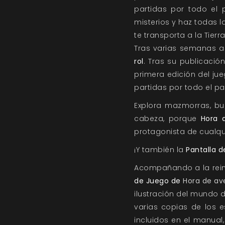
partidas por todo el p
misterios y haz todas l
te transporta a la Tier
Tras varias semanas ag
rol
. Tras su publicaci
primera edición del ju
partidas por todo el paí
Explora mazmorras, bus
cabeza, porque
Hora 
protagonista de cualquie
¡Y también la
Pantalla d
Acompañando a la reim
de Juego de
Hora de av
ilustración del mundo 
varias copias de los 
incluidos en el manual