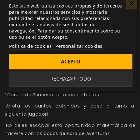
puntos (o 200 si queréis que la partida sea más
Este sitio web utiliza cookies propias y de terceros
para mejorar nuestros servicios y mostrarle
larga). Cómo se juega: Cada jugador coge 6 dados.
publicidad relacionada con sus preferencias
Por turnos, empezando por el que mejor imite a la
mediante el análisis de sus hábitos de
Princesa Bultos cada jugador tira los dados y mira el
navegación. Para dar su consentimiento sobre su
uso pulse el botón Acepto.
mejor resultado que ha obtenido:
Política de cookies
Personalizar cookies
Por cada CB* 10 puntos
1-2 = 5 puntos
ACEPTO
1-2-3 = 10 puntos
1-2-3-4-5 = 20 puntos
RECHAZAR TODO
1-2-3-4-5-CB = 50 puntos
*Careto de Princesa del espacio bultos
¡Anota los puntos obtenidos y pasa el turno al
siguiente jugador!
¡No dejes escapar esta oportunidad matemática de
hacerte con los
dados de Hora de Aventuras
!