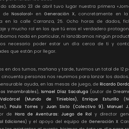
ado sábado 23 de abril tuvo lugar nuestra primera «Jor
s de
Nosolorol
» en
Generación X
, concretamente en la
a en la calle Carranza, 25. Ocho horas de dados, fi
je y mucho rol en las que tú eras el verdadero protagoni
ábamos nada en particular, ni lanzábamos ningún product
os necesario poder estar un día cerca de ti y conta
des que están por llegar.
os en dos turnos, mañana y tarde, tuvimos un total de 12 p
 cincuenta personas nos reunimos para lanzar los dados.
ensurable ayuda, en las mesas de juego, de
Ricardo Dord
tos Innombrables
),
Ismael Díaz Sacaluga
(autor de
Dreamr
Valcárcel
(Mundo de Tinieblas)
,
Enrique Esturillo
(N
es)
,
Paula Torres
y
Juan Sixto
(Colectivo 9)
,
Manuel J.
tor de
Hora de Aventuras: Juego de Rol
y director gen
ol Ediciones
) y el apoyo del equipo de
Generación X
Car
s los asistentes al evento, hicimos de éste un día para r