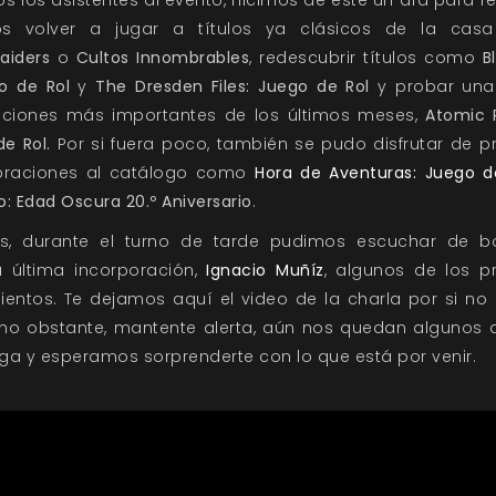
s volver a jugar a títulos ya clásicos de la cas
aiders
o
Cultos Innombrables
, redescubrir títulos como
B
o de Rol
y
The Dresden Files: Juego de Rol
y probar una
aciones más importantes de los últimos meses,
Atomic 
e Rol.
Por si fuera poco, también se pudo disfrutar de p
oraciones al catálogo como
Hora de Aventuras: Juego d
: Edad Oscura 20.º Aniversario
.
, durante el turno de tarde pudimos escuchar de 
a última incorporación,
Ignacio Muñíz
, algunos de los p
ientos. Te dejamos aquí el video de la charla por si no 
r, no obstante, mantente alerta, aún nos quedan algunos 
ga y esperamos sorprenderte con lo que está por venir.