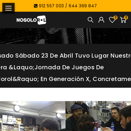
912 557 003 / 644 369 847
0
0
sado Sábado 23 De Abril Tuvo Lugar Nuest
era &laquo;Jornada De Juegos De
orol&raquo; En Generación X, Concretamen