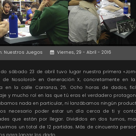
n:
Nuestros Juegos
Viernes,
29 -
Abril -
2016
ado sábado 23 de abril tuvo lugar nuestra primera «Jor
 de Nosolorol» en Generación X, concretamente en la
a en la calle Carranza, 25. Ocho horas de dados, fi
je y mucho rol en las que tú eras el verdadero protagoni
ábamos nada en particular, ni lanzábamos ningún product
os necesario poder estar un día cerca de ti y conta
des que están por llegar. Divididos en dos turnos, m
 tuvimos un total de 12 partidas. Más de cincuenta perso
os para lanzar los dado