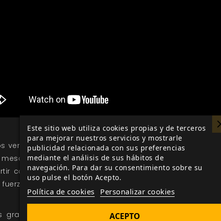
Este sitio web utiliza cookies propias y de terceros
para mejorar nuestros servicios y mostrarle
s ver caras conocidas e hicimos nuevos amigos. Los a
publicidad relacionada con sus preferencias
mediante el análisis de sus hábitos de
 mesas, las conversaciones durante toda la jornada, 
navegación. Para dar su consentimiento sobre su
tir con cada uno de los asistentes un día como este,
uso pulse el botón Acepto.
fuerza para seguir trabajando y disfrutando con los ju
Política de cookies
Personalizar cookies
 gracias por formar parte de
Nosolorol Ediciones
. Es
ACEPTO