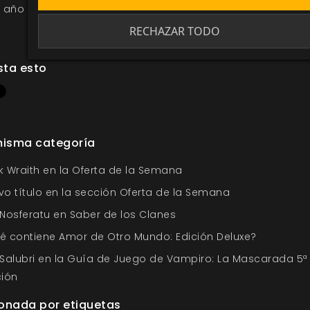
el año que viene con mucho más rol.
RECHAZAR TODO
sta esto
misma categoría
k Wraith en la Oferta de la Semana
vo título en la sección Oferta de la Semana
 Nosferatu en Saber de los Clanes
é contiene Amor de Otro Mundo: Edición Deluxe?
 Salubri en la Guía de Juego de Vampiro: La Mascarada 5ª
ción
onada por etiquetas