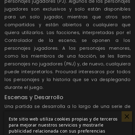
personajes jugadores (PJ). Algunos de los personajes
jugadores son exclusivos y solo están disponibles
para un solo jugador, mientras que otros son
compartidos y están abiertos a cualquiera que
quiera utilizarlos. Las facciones, interpretadas por el
Controlador de la escena, se oponen a los
personajes jugadores. A los personajes menores,
como los miembros de una facción, se les llama
personajes no jugadores (PNJ) y, de nuevo, cualquiera
puede interpretarlos. Procurad interesaros por todos
los personajes y la historia que se va desplegando
durante el juego.
Escenas y Desarrollo
Una partida se desarrolla a lo largo de una serie de
escenas. Los jugadores se turnan para ser
Este sitio web utiliza cookies propias y de terceros
Controladores y poder elegir entre varios tipos de
para mejorar nuestros servicios y mostrarle
escena: Presentar un nuevo personaje jugador o
publicidad relacionada con sus preferencias