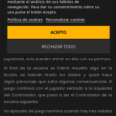
mediante el análisis de sus hábitos de
facción, iniciar un Enfrentamiento con otro personaje
navegación. Para dar su consentimiento sobre su
jugador usando una facción o un tercer personaje
uso pulse el botón Acepto.
jugador (de hecho, ganará un Dado de Ventaja si
Política de cookies
Personalizar cookies
emplea una facción o un personaje jugador
compartido), o realizar un Trato entre su propio
ACEPTO
personaje exclusivo y una facción.
El Controlador tiene la autoridad sobre la escena y
RECHAZAR TODO
los demás personajes, tanto jugadores como no
jugadores, solo pueden entrar en ella con su permiso.
Al final de la escena se habrá resuelto algo en la
ficción, se habrán tirado los dados y quizá haya
algún personaje que sufra algunas consecuencias. El
juego continúa con el jugador sentado a la izquierda
del Controlador, que pasa a ser el Controlador de la
escena siguiente.
Un episodio de juego termina cuando hay tres salidas