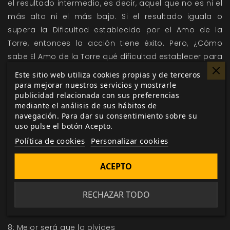
el resultado intermedio, es decir, aquel que no es ni el
más alto ni el más bajo. Si el resultado iguala o
supera la Dificultad establecida por el Amo de la
Torre, entonces la acción tiene éxito. Pero, ¿Cómo
sabe El Amo de la Torre qué dificultad establecer para
una acción? Rudesindus ha dispuesto esta tabla
Este sitio web utiliza cookies propias y de terceros
para que le sirva de guía:
para mejorar nuestros servicios y mostrarle
publicidad relacionada con sus preferencias
Tabla de Dificultades
mediante el análisis de sus hábitos de
navegación. Para dar su consentimiento sobre su
2: Cualquiera puede hacerlo
uso pulse el botón Acepto.
3: Fácil incluso para un lutín
Política de cookies
Personalizar cookies
4: Lo normal en estos casos
ACEPTO
5: La cosa se complica demasiado
6: Solo los lutines con suerte lo consiguen
RECHAZAR TODO
7: Un lutín no puede hacerlo... normalmente
8: Mejor será que lo olvides