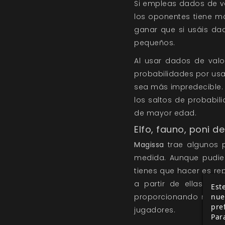
Si empleas dados de 
los oponentes tiene m
ganar que si usáis da
pequeños.
Al usar dados de valo
probabilidades por usa
sea más impredecible. 
los saltos de probabil
de mayor edad.
Elfo, fauno, poni d
Magissa
trae algunos p
medida. Aunque pudier
tienes que hacer es rep
a partir de ellas. Al
Este
nue
proporcionando más o
pre
jugadores.
Par