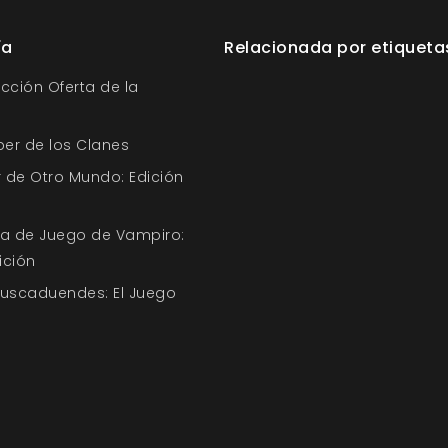
ía
Relacionada por etiqueta
ección Oferta de la
ber de los Clanes
 de Otro Mundo: Edición
uía de Juego de Vampiro:
ición
Buscaduendes: El Juego