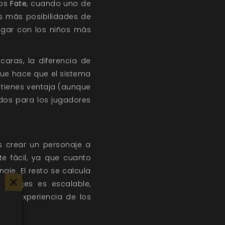
dos
Fate
, cuando uno de
s más posibilidades de
ugar con los niños más
aras, la diferencia de
que hace que el sistema
 tienes ventaja (aunque
ados para los jugadores
s crear un personaje a
e fácil, ya que cuanto
aje. El resto se calcula
rsonajes es escalable,
 y experiencia de los