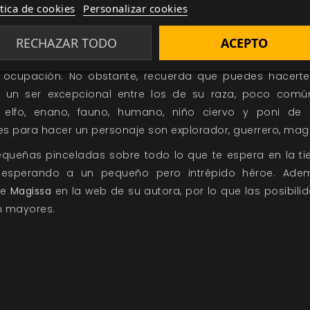
de personaje se determinan por la raza y la ocupación.
ítica de cookies
Personalizar cookies
embros que pertenecen a ella sean más diestros en un
, los elfos suelen ser magos o exploradores, mientras que 
RECHAZAR TODO
ACEPTO
rte, los humanos, por su versatilidad y capacidad d
 ocupación. No obstante, recuerda que puedes hacerte
á un ser excepcional entre los de su raza, poco comú
 elfo, enano, fauno, humano, niño ciervo y poni de 
s para hacer un personaje son explorador, guerrero, mag
equeñas pinceladas sobre todo lo que te espera en la ti
 esperando a un pequeño pero intrépido héroe. Ade
re
Magissa
en la web de su
autora
, por lo que las posibil
 mayores.