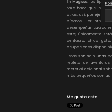
En
Magissa
, los tipos 
Pol
raza hace que los mi
otras; así, por ejemplo
pícaros. Por otra pa
desempeñar cualquier
esto; únicamente ser
centauro, chico gato,
ocupaciones disponible
Estas son solo unas p
repleto de aventuras
material adicional sob
más pequeños son aún
Me gusta esto