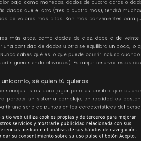
valor bajo, como monedas, dados de cuatro caras o da
ás dados que el otro (tres o cuatro más), tendrá mucha
dos de valores más altos. Son más convenientes para j
res más altos, como dados de diez, doce o de veinte c
r una cantidad de dados u otra se equilibra un poco, lo 
Nunca sabes qué es lo que puede ocurrir incluso cuando
idad siguen siendo elevados). Es mejor reservar estos d
e unicornio, sé quien tú quieras
ersonajes listos para jugar pero es posible que quiera
a parecer un sistema complejo, en realidad es bastant
artir una serie de puntos en las características del person
 igual que en el sistema de tiradas, la creación de pe
 sitio web utiliza cookies propias y de terceros para mejorar
stros servicios y mostrarle publicidad relacionada con sus
 menos complejidad a la ficha dependiendo de la edad
ferencias mediante el análisis de sus hábitos de navegación.
a dar su consentimiento sobre su uso pulse el botón Acepto.