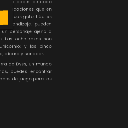
 Las cualidades de cada
as ocupaciones que en
los chicos gato, hábiles
e aprendizaje, pueden
 un personaje ajeno a
n. Las ocho razas son
unicornio; y las cinco
o, pícaro y sanador.
erra de Dyss, un mundo
más, puedes encontrar
idades de juego para los