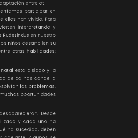
daptación entre ot
erríamos participar en
e ellos han vivido. Para
ierten interpretando y
de Rudesindus
en nuestro
os niños desarrollen su
tre otras habilidades:
natal está aislado y la
eada de colinas donde la
resolvían los problemas.
en muchas oportunidades
 desaparecieron. Desde
ilizado y cada uno ha
qué ha sucedido, deben
ir adelante! Algunos se