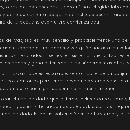
, otros de las cosechas..., pero tú has elegido labores
a y darle de comer a las gallinas. Prefieres asumir tareas
ura de tu pequeño aventurero comienza aquí.
as de Magissa es muy sencillo y probablemente uno de 
romanos jugaban a tirar dados y ver quién sacaba los val
stintos resultados. Ese es el sistema que utiliza e
an los dados y gana quien saque los números más altos, s
ra niños, así que es escalable: se compone de un conjun
e unos con otros para crear desde un sistema sencillo 
spectos de lo que significa ser niño, ni más ni menos.
ear el tipo de dado que quieras, incluso dados
Fate
y 
 sean iguales. Si te preguntas qué dados son los mejores
tipo de dado le da un sabor diferente al sistema y q