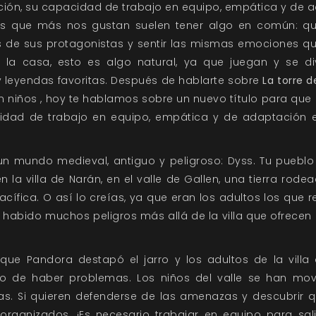
ción, su capacidad de trabajo en equipo, empática y de a
as que más nos gustan suelen tener algo en común: qu
ras de sus protagonistas y sentir las mismas emociones qu
a casa, esto es algo natural, ya que juegan y se div
y leyendas favoritas. Después de hablarte sobre
La torre 
 niños , hoy te hablamos sobre un nuevo título para que l
idad de trabajo en equipo, empática y de adaptación en
n mundo medieval, antiguo y peligroso: Dyss. Tu pueblo 
 en la villa de Narán, en el valle de Gallen, una tierra rod
cífica. O así lo creías, ya que eran los adultos los que 
a habido muchos peligros más allá de la villa que ofrec
ue Pandora destapó el jarro y los adultos de la villa
o de haber problemas. Los niños del valle se han mov
eas. Si quieren defenderse de las amenazas y descubrir 
 organizados. ¡Es necesario trabajar en equipo para sal