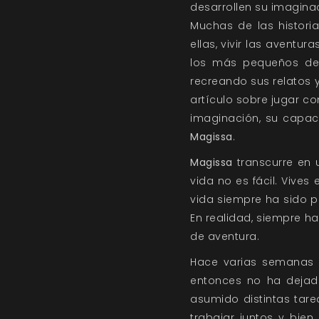
desarrollen su imagina
Muchas de las histori
ellas, vivir las aventu
los más pequeños de l
recreando sus relatos 
artículo
sobre jugar con
imaginación, su capac
Magissa
.
Magissa
transcurre en u
vida no es fácil. Vives
vida siempre ha sido pa
En realidad, siempre h
de aventura.
Hace varias semanas q
entonces no ha dejad
asumido distintas tar
trabajar juntos y bien