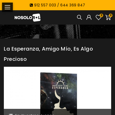
912 557 003 / 644 369 847
0
0
La Esperanza, Amigo Mío, Es Algo
Precioso