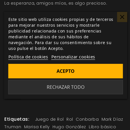
La esperanza, amigos míos, es algo precioso.
—Mark Diaz Truman
Este sitio web utiliza cookies propias y de terceros
para mejorar nuestros servicios y mostrarle
publicidad relacionada con sus preferencias
Descubre
Nuestra mejor y última Esperanza
, un juego
mediante el análisis de sus hábitos de
que podríamos clasificar como de “
abrir y jugar
”.
navegación. Para dar su consentimiento sobre su
Forma parte de la solución o prepárate a
uso pulse el botón Acepto.
desaparecer junto al resto de la humanidad. Tú eres
Política de cookies
Personalizar cookies
nuestra mejor y última esperanza.
ACEPTO
Me gusta esto
RECHAZAR TODO
Etiquetas:
Juego de Rol
Rol
Conbarba
Mark Díaz
Truman
Marisa Kelly
Hugo González
Libro básico