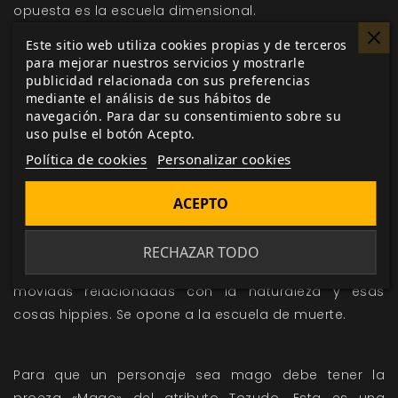
opuesta es la escuela dimensional.
Muerte:
Esta escuela practica una magia negra muy
Este sitio web utiliza cookies propias y de terceros
para mejorar nuestros servicios y mostrarle
chunga. Permite invocar demonios, levantar muertos
publicidad relacionada con sus preferencias
de sus tumbas, causar plagas, y otras cosas
mediante el análisis de sus hábitos de
terroríficas. Es la opuesta de la escuela de vida.
navegación. Para dar su consentimiento sobre su
uso pulse el botón Acepto.
Roca:
Esta escuela permite manipular cristales, piedra,
Política de cookies
Personalizar cookies
arena, barro y todo tipo de minerales. Permite
convertir en piedra, extraer poderes de gemas y
ACEPTO
cosas de ese estilo. Es opuesta a la escuela de aire.
Vida:
La escuela de vida permite controlar animales y
RECHAZAR TODO
plantas, comunicarse con ellos, curar, y otras
movidas relacionadas con la naturaleza y esas
cosas hippies. Se opone a la escuela de muerte.
Para que un personaje sea mago debe tener la