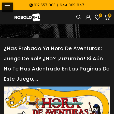
912 557 003 / 644 369 847
0
0
¿Has Probado Ya Hora De Aventuras:
Juego De Rol? ¿no? ¡Zuzumba! Si Aún
No Te Has Adentrado En Las Páginas De
Este Juego,...