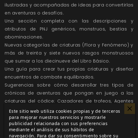
ilustradas y acompañadas de ideas para convertirlas
en aventuras o desafíos.
Una sección completa con las descripciones y
atributos de PNJ genéricos, monstruos, bestias y
abominaciones.
Nuevas categorías de criaturas (Flora y Fenómeno) y
más de treinta y siete nuevos rasgos monstruosos
que sumar a los diecinueve del Libro Básico.
Una guía para crear tus propias criaturas y diseñar
encuentros de combate equilibrados.
Sugerencias sobre cómo desarrollar tres tipos de
crónicas de aventuras que pongan en juego a las
criaturas del códice: Cazadores de trofeos, Agentes
de campo y Purgadores de misterios.
Este sitio web utiliza cookies propias y de terceros
Este suplemento requiere del Libro Básico de
para mejorar nuestros servicios y mostrarle
publicidad relacionada con sus preferencias
Symbaroum
, aunque para disfrutarlo al máximo
mediante el análisis de sus hábitos de
también necesitarás la Guía Avanzada del Jugador.
navegación. Para dar su consentimiento sobre su