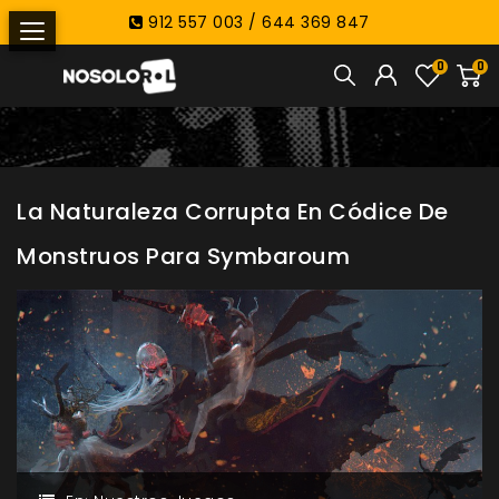
912 557 003 / 644 369 847
0
0
La Naturaleza Corrupta En Códice De
Monstruos Para Symbaroum