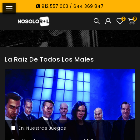
912 557 003 / 644 369 847
0
0
La Raíz De Todos Los Males
En:
Nuestros Juegos