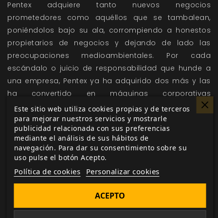
Pentex adquiere tanto nuevos negocios
prometedores como aquéllos que se tambalean,
poniéndolos bajo su ala, corrompiendo a honestos
propietarios de negocios y dejando de lado las
preocupaciones medioambientales. Por cada
escándalo o juicio de responsabilidad que hunde a
una empresa, Pentex ya ha adquirido dos más y las
ha convertido en máquinas corporativas
generadoras de beneficios. Pentex se adapta
Este sitio web utiliza cookies propias y de terceros
para mejorar nuestros servicios y mostrarle
utilizando la tecnología más puntera y cada agujero
publicidad relacionada con sus preferencias
legal a su disposición para poder cabalgar cualquier
mediante el análisis de sus hábitos de
ola financiera.
navegación. Para dar su consentimiento sobre su
uso pulse el botón Acepto.
Política de cookies
Personalizar cookies
ACEPTO