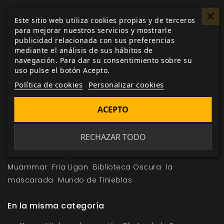
Este sitio web utiliza cookies propias y de terceros
para mejorar nuestros servicios y mostrarle
publicidad relacionada con sus preferencias
mediante el análisis de sus hábitos de
navegación. Para dar su consentimiento sobre su
uso pulse el botón Acepto.
Me gusta esto
Política de cookies
Personalizar cookies
ACEPTO
Etiquetas:
Cazador: Pantalla del Narrador y Kit de
RECHAZAR TODO
Herramientas
Cazador: La Venganza
suplemento
Horror
contemporaneo
Kenneth Hite
Karim
Muammar
Fria Ligan
Biblioteca Oscura
la
mascarada
Mundo de Tinieblas
En la misma categoría