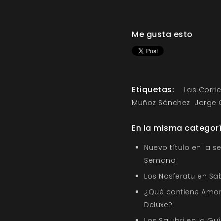
Me gusta esto
Etiquetas:
Las Corri
Muñoz Sánchez
Jorge 
En la misma categor
Nuevo título en la s
Semana
Los Nosferatu en Sa
¿Qué contiene Amor
Deluxe?
Los Salubri en la G