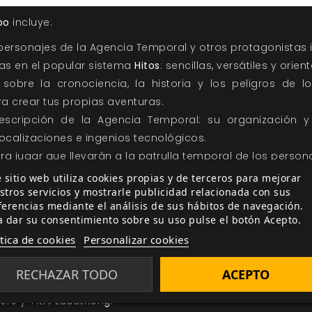
po
incluye:
personajes de la Agencia Temporal y otros protagonistas i
as en el popular sistema
Hitos
: sencillas, versátiles y orie
sobre la cronociencia, la historia y los peligros de l
a crear tus propias aventuras.
scripción de la Agencia Temporal: su organización y
ocalizaciones e ingenios tecnológicos.
ara jugar que llevarán a la patrulla temporal de los perso
d hasta el siglo XXIII.
 sitio web utiliza cookies propias y de terceros para mejorar
stros servicios y mostrarle publicidad relacionada con sus
pueden construir con
Las Corrientes del Tiempo
son tan a
ferencias mediante el análisis de sus hábitos de navegación.
a dar su consentimiento sobre su uso pulse el botón Acepto.
 tiempo en la ciencia ficción; los escenarios, tan vast
ítica de cookies
Personalizar cookies
los peligros, tantos como aquellos a los que la humanidad
er.
RECHAZAR TODO
ACEPTO
empo
es un juego de rol completo creado por
Miguel 
rero
y
Tithi Luadthong.