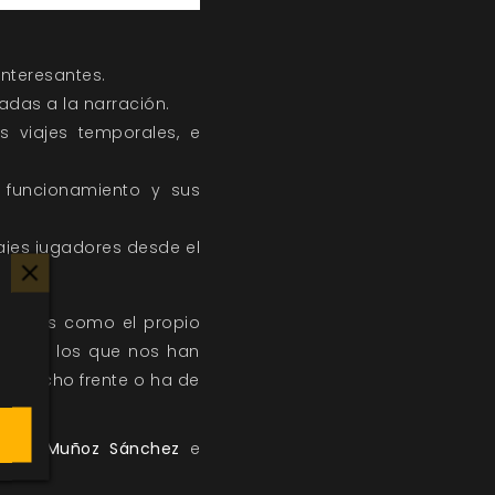
nteresantes.
ntadas a la narración.
os viajes temporales, e
 funcionamiento y sus
najes jugadores desde el
mplias como el propio
os como los que nos han
 ha hecho frente o ha de
Ángel Muñoz Sánchez
e