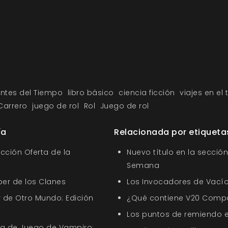
entes del Tiempo
libro básico
ciencia ficción
viajes en el
Carrero
juego de rol
Rol
Juego de rol
ía
Relacionada por etiqueta
ección Oferta de la
Nuevo título en la sección
Semana
ber de los Clanes
Los Invocadores de Vací
 de Otro Mundo: Edición
¿Qué contiene V20 Comp
Los puntos de remiendo 
uía de Juego de Vampiro: