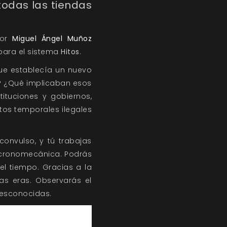
todas las tiendas
por
Miguel Ángel Muñoz
 para el sistema
Hitos
.
que establecía un nuevo
? ¿Qué implicaban esos
ituciones y gobiernos,
ltos temporales ilegales
onvulso, y tú trabajas
n cronomecánica. Podrás
el tiempo. Gracias a la
as eras. Observarás el
desconocidas.