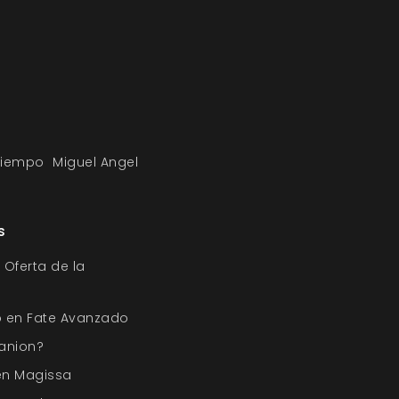
 tiempo
Miguel Angel
s
 Oferta de la
o en Fate Avanzado
anion?
en Magissa