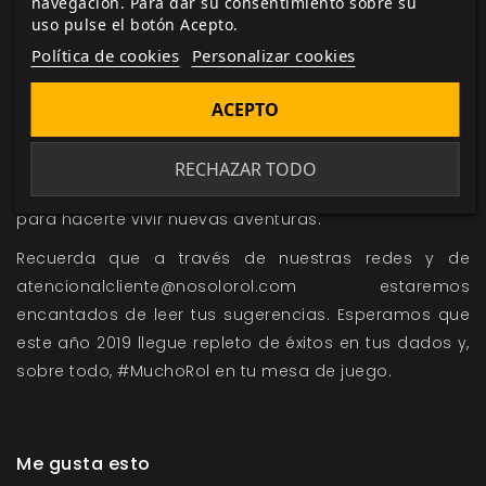
navegación. Para dar su consentimiento sobre su
sino que además
liberamos el volumen 3 de Rol Gratis
uso pulse el botón Acepto.
para que puedas acceder a él en formato digital en
Política de cookies
Personalizar cookies
cualquier momento.
Aún quedan muchos lanzamientos por publicar,
ACEPTO
como te contamos en nuestra charla sobre
el plan
editorial que nos espera para el próximo año
. Piratas,
RECHAZAR TODO
cultistas, héroes, mutantes y villanos se preparan
para hacerte vivir nuevas aventuras.
Recuerda que a través de nuestras redes y de
atencionalcliente@nosolorol.com
estaremos
encantados de leer tus sugerencias. Esperamos que
este año 2019 llegue repleto de éxitos en tus dados y,
sobre todo, #MuchoRol en tu mesa de juego.
Me gusta esto