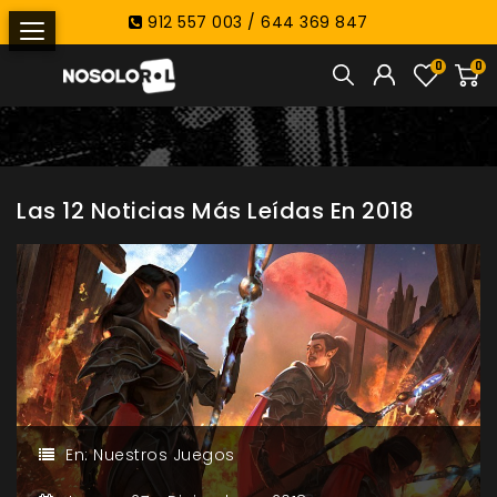
912 557 003 / 644 369 847
0
0
Las 12 Noticias Más Leídas En 2018
En:
Nuestros Juegos