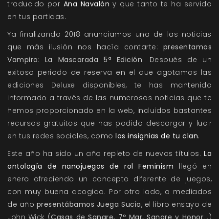
traducido por
Ana Navalón
y que tanto te ha servido
en tus partidas.
Ya finalizando 2018 anunciamos una de las noticias
que más ilusión nos hacía contarte:
presentamos
Vampiro: La Mascarada 5ª Edición
. Después de un
exitoso periodo de reserva en el que agotamos las
ediciones Deluxe disponibles, te has mantenido
informado a través de las numerosas noticias que te
hemos proporcionado en la web, incluidos bastantes
recursos gratuitos que has podido descargar y lucir
en tus redes sociales, como
las insignias de tu clan
.
Este año ha sido un año repleto de nuevos títulos.
La
antología de nanojuegos de rol Feminism
llegó en
enero ofreciendo un concepto diferente de juegos,
con muy buena acogida. Por otro lado, a mediados
de año
presentábamos Juega Sucio
, el libro ensayo de
John Wick (
Casas de Sangre
,
7º Mar
,
Sangre y Honor
...)