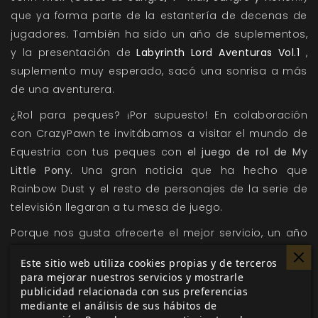
que ya forma parte de la estantería de decenas de
jugadores. También ha sido un año de suplementos,
y la presentación de
Labyrinth Lord Aventuras Vol.1
,
suplemento muy esperado, sacó una sonrisa a más
de una aventurera.
¿Rol para peques? ¡Por supuesto! En colaboración
con CrazyPawn te invitábamos a visitar el mundo de
Equestria con tus peques con
el juego de rol de My
Little Pony.
Una gran noticia que ha hecho que
Rainbow Dust y el resto de personajes de la serie de
televisión llegaran a tu mesa de juego.
Porque nos gusta ofrecerte el mejor servicio, un año
más hemos seguido apostando por poner a tu
Este sitio web utiliza cookies propias y de terceros
alcance el rol. Por cuarto año consecutivo, con la
para mejorar nuestros servicios y mostrarle
llegada del Día del Rol Gratis no solo publicamos
un
publicidad relacionada con sus preferencias
mediante el análisis de sus hábitos de
nuevo ejemplar de Rol Gratis, inspirado en superhéroes,