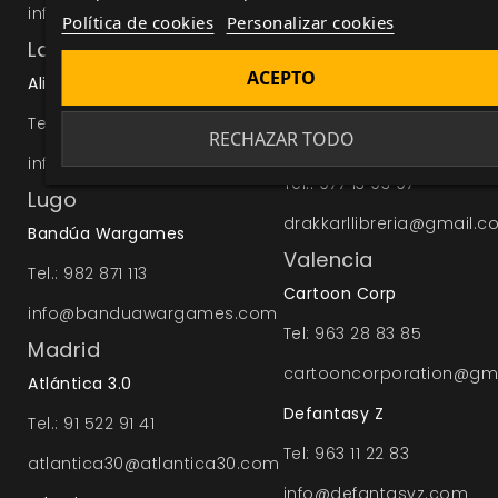
info@spoilercomics.com
Política de cookies
Personalizar cookies
Tel.: 954 70 96 96
La Coruña
tienda@raccoongames.
ACEPTO
Alita Cómics
Tarragona
Tel.: 981 90 52 02
RECHAZAR TODO
Drakkar Llibrería
info@alitacomics.com
Tel.: 977 13 93 97
Lugo
drakkarllibreria@gmail.
Bandúa Wargames
Valencia
Tel.: 982 871 113
Cartoon Corp
info@banduawargames.com
Tel: 963 28 83 85
Madrid
cartooncorporation@gm
Atlántica 3.0
Defantasy Z
Tel.: 91 522 91 41
Tel: 963 11 22 83
atlantica30@atlantica30.com
info@defantasyz.com