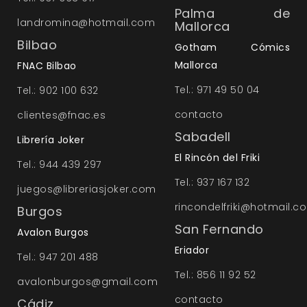
Palma de
landromina@hotmail.com
Mallorca
Bilbao
Gotham Cómics
Mallorca
FNAC Bilbao
Tel.: 971 49 50 04
Tel.: 902 100 632
contacto
clientes@fnac.es
Sabadell
Librería Joker
El Rincón del Friki
Tel.: 944 439 297
Tel.: 937 167 132
juegos@libreriasjoker.com
rincondelfriki@hotmail.c
Burgos
San Fernando
Avalon Burgos
Eriador
Tel.: 947 201 488
Tel.: 856 11 92 52
avalonburgos@gmail.com
contacto
Cádiz