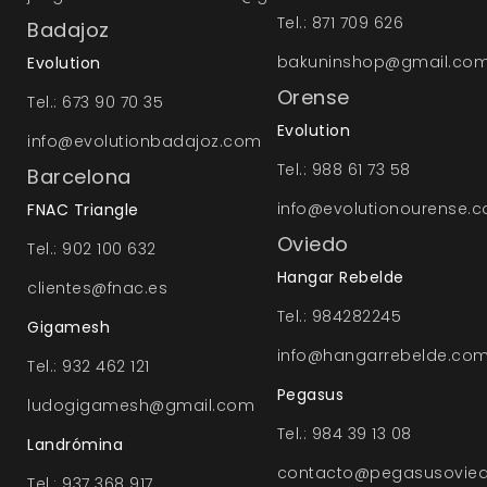
Tel.: 871 709 626
Badajoz
bakuninshop@gmail.co
Evolution
Orense
Tel.: 673 90 70 35
Evolution
info@evolutionbadajoz.com
Tel.: 988 61 73 58
Barcelona
info@evolutionourense.
FNAC Triangle
Oviedo
Tel.: 902 100 632
Hangar Rebelde
clientes@fnac.es
Tel.: 984282245
Gigamesh
info@hangarrebelde.co
Tel.: 932 462 121
Pegasus
ludogigamesh@gmail.com
Tel.: 984 39 13 08
Landrómina
contacto@pegasusovied
Tel.: 937 368 917