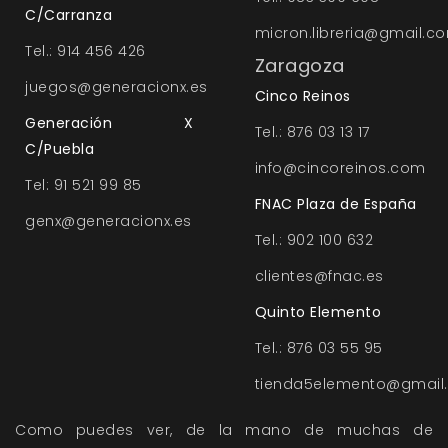
C/Carranza
micron.libreria@gmail.c
Tel.: 914 456 426
Zaragoza
juegos@generacionx.es
Cinco Reinos
Generación X
Tel.: 876 03 13 17
C/Puebla
info@cincoreinos.com
Tel: 91 521 99 85
FNAC Plaza de España
genx@generacionx.es
Tel.: 902 100 632
clientes@fnac.es
Quinto Elemento
Tel.: 876 03 55 95
tienda5elemento@gmail
Como puedes ver, de la mano de muchas de