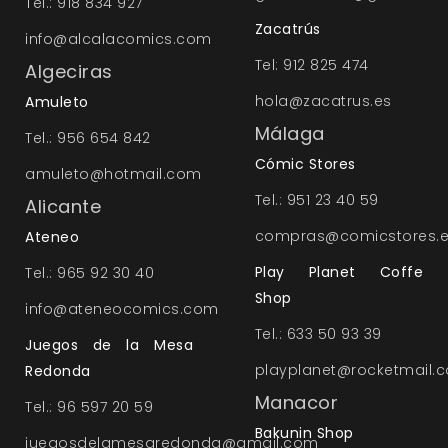
Tel.: 918 834 927
Zacatrús
info@alcalacomics.com
Tel: 912 825 474
Algeciras
hola@zacatrus.es
Amuleto
Málaga
Tel.: 956 654 842
Cómic Stores
amuleto@hotmail.com
Tel.: 951 23 40 59
Alicante
compras@comicstores.
Ateneo
Play Planet Coffe
Tel.: 965 92 30 40
Shop
info@ateneocomics.com
Tel.: 633 50 93 39
Juegos de la Mesa
playplanet@rocketmail.
Redonda
Manacor
Tel.: 96 597 20 59
Bakunin Shop
juegosdelamesaredonda@gmail.com