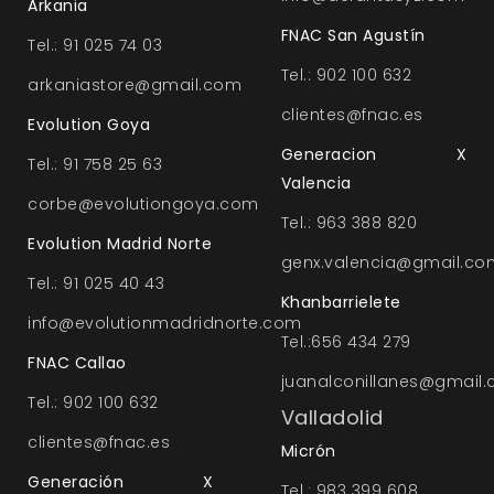
Arkania
FNAC San Agustín
Tel.: 91 025 74 03
Tel.: 902 100 632
arkaniastore@gmail.com
clientes@fnac.es
Evolution Goya
Generacion X
Tel.: 91 758 25 63
Valencia
corbe@evolutiongoya.com
Tel.: 963 388 820
Evolution Madrid Norte
genx.valencia@gmail.co
Tel.: 91 025 40 43
Khanbarrielete
info@evolutionmadridnorte.com
Tel.:656 434 279
FNAC Callao
juanalconillanes@gmail
Tel.: 902 100 632
Valladolid
clientes@fnac.es
Micrón
Generación X
Tel.: 983 399 608