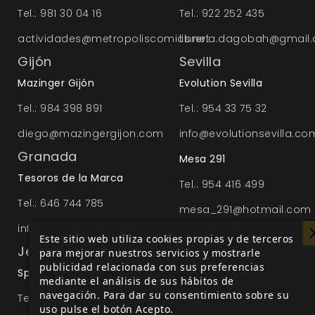
Tel.: 981 30 04 16
Tel.: 922 252 435
actividades@metropoliscomics.net
libreria.dagobah@gmail
Gijón
Sevilla
Mazinger Gijón
Evolution Sevilla
Tel.: 984 398 891
Tel.: 954 33 75 32
diego@mazingergijon.com
info@evolutionsevilla.co
Granada
Mesa 291
Tesoros de la Marca
Tel.: 954 416 499
Tel.: 646 744 785
mesa_291@hotmail.com
info@tesorosdelamarca.com
Nostromo
Este sitio web utiliza cookies propias y de terceros
Jerez
para mejorar nuestros servicios y mostrarle
Tel.: 954 217 629
publicidad relacionada con sus preferencias
Spoiler comics
mediante el análisis de sus hábitos de
contacto
navegación. Para dar su consentimiento sobre su
Tel.: 626582395
uso pulse el botón Acepto.
Raccoon Games