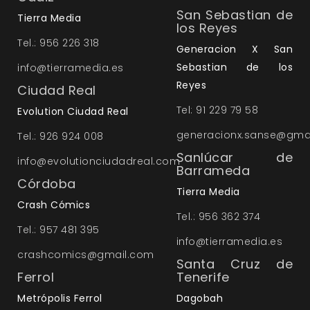
San Sebastian de
Tierra Media
los Reyes
Tel.: 956 226 318
Generacion X San
Sebastian de los
info@tierramedia.es
Reyes
Ciudad Real
Tel: 91 229 79 58
Evolution Ciudad Real
generacionx.sanse@gma
Tel.: 926 924 008
Sanlúcar de
info@evolutionciudadreal.com
Barrameda
Córdoba
Tierra Media
Crash Cómics
Tel.: 956 362 374
Tel.: 957 481 395
info@tierramedia.es
crashcomics@gmail.com
Santa Cruz de
Ferrol
Tenerife
Metrópolis Ferrol
Dagobah