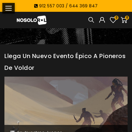
912 557 003 / 644 369 847
0
0
Llega Un Nuevo Evento Épico A Pioneros
De Voldor