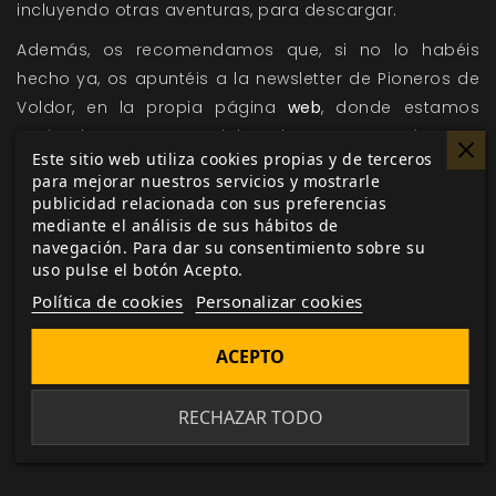
incluyendo otras aventuras, para descargar.
Además, os recomendamos que, si no lo habéis
hecho ya, os apuntéis a la newsletter de Pioneros de
Voldor, en la propia página
web
, donde estamos
enviando nuevo material cada semana, así como
Este sitio web utiliza cookies propias y de terceros
avisos y consejos relacionados con el juego
para mejorar nuestros servicios y mostrarle
organizado.
publicidad relacionada con sus preferencias
mediante el análisis de sus hábitos de
navegación. Para dar su consentimiento sobre su
Ahora
El Resurgir del Dragón
es tuyo.
uso pulse el botón Acepto.
Política de cookies
Personalizar cookies
¡Muchas gracias, Pionero!
ACEPTO
Me gusta esto
RECHAZAR TODO