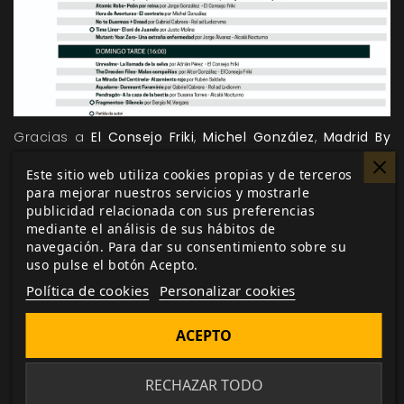
Gracias a
El Consejo Friki
,
Michel González
,
Madrid By
Night
,
Sergio M. Vergara
,
Asociación Oniros
,
José Carlos
Este sitio web utiliza cookies propias y de terceros
de Diego
,
Rol ad Lvdicrvm
,
Justo Molina
,
Alcalá Nocturno
para mejorar nuestros servicios y mostrarle
y
Rubén Saldaña
tendremos un amplio surtido de
publicidad relacionada con sus preferencias
mediante el análisis de sus hábitos de
partidas de todo tipo: aventura, terror, intriga, humor,
navegación. Para dar su consentimiento sobre su
partidas de autor… Agradecemos de antemano su
uso pulse el botón Acepto.
colaboración así como a toda la organización de las
Política de cookies
Personalizar cookies
Ludo Ergo Sum. ¡Nos vemos en “las LES”!
ACEPTO
Me gusta esto
RECHAZAR TODO