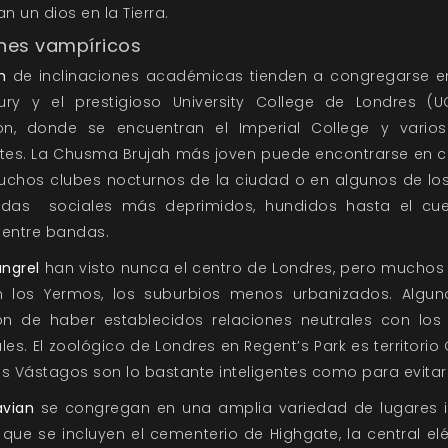
n un dios en la Tierra.
nes vampíricos
h
de inclinaciones académicas tienden a congregarse e
ry y el prestigioso University College de Londres (
on, donde se encuentran el Imperial College y vari
tes. La Chusma Brujah más joven puede encontrarse en c
uchos clubes nocturnos de la ciudad o en algunos de los 
ndas sociales más deprimidos, hundidos hasta el cue
 entre bandas.
ngrel
han visto nunca el centro de Londres, pero muchos 
 los Yermos, los suburbios menos urbanizados. Algun
ón de haber establecidos relaciones neutrales con lo
les. El zoológico de Londres en Regent’s Park es territorio
s Vástagos son lo bastante inteligentes como para evitar
avian
se congregan en una amplia variedad de lugares i
 que se incluyen el cementerio de Highgate, la central el