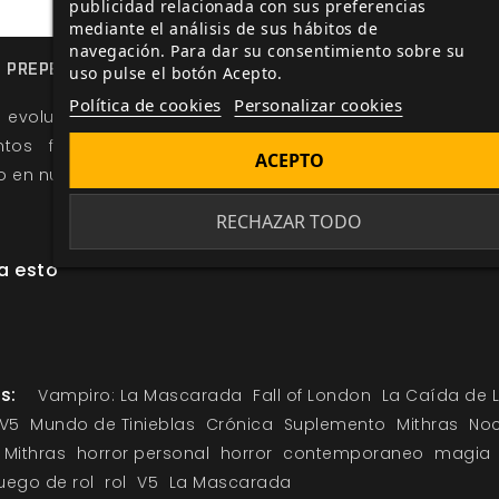
publicidad relacionada con sus preferencias
mediante el análisis de sus hábitos de
navegación. Para dar su consentimiento sobre su
 PREPEDIDO DE LA CAÍDA DE LONDRES Y ASEGÚRATE TU E
uso pulse el botón Acepto.
Política de cookies
Personalizar cookies
a evolución de
La Caída de Londres
y otros de tus 
ntos favoritos mediante nuestras noticias y la se
ACEPTO
o en nuestra web.
RECHAZAR TODO
a esto
s:
Vampiro: La Mascarada
Fall of London
La Caída de 
V5
Mundo de Tinieblas
Crónica
Suplemento
Mithras
Noc
Mithras
horror personal
horror
contemporaneo
magia
juego de rol
rol
V5
La Mascarada