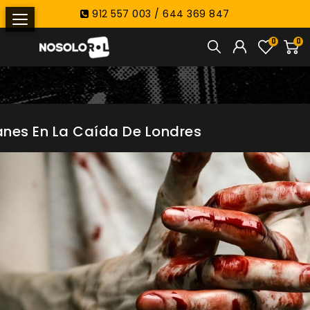
912 557 003 / 644 369 847
0
0
anes En La Caída De Londres