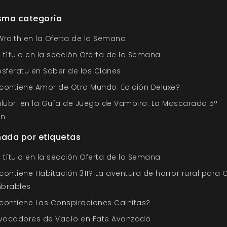
isma categoría
Wraith en la Oferta de la Semana
 título en la sección Oferta de la Semana
osferatu en Saber de los Clanes
contiene Amor de Otro Mundo: Edición Deluxe?
alubri en la Guía de Juego de Vampiro: La Mascarada 5ª
ón
nada por etiquetas
 título en la sección Oferta de la Semana
contiene Habitación 311? La aventura de horror rural para 
brables
contiene Las Conspiraciones Cainitas?
nvocadores de Vacío en Fate Avanzado