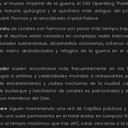
, el museo imperial de la guerra, el Old Operating Theatr
 historia quirúrgica y el quirófano más antiguo del pa
Saint Thomas y el relocalizado Crystal Palace.
eratu
de Londres son famosos por pasar más tiempo bajo
e él. Muchos están versados en complejas redes interc
luviales subterráneas, alcantarillas victorianas, sótanos 
de metro abandonados y refugios de la guerra en el 
ador
suelen encontrarse más frecuentemente en los E
eguir a artistas y celebridades mortales a restaurantes p
de entretenimiento y clubes nocturnos de la ciudad. La
e burlesque y feticihismo de Londres es patrocinada y 
os miembros del Clan.
ere
siguen manteniendo una red de Capillas públicas y 
do una suite permanente en el Hotel Andaz en Liverpool St
 al templo masónico que hay allí), salas cercanas a la i