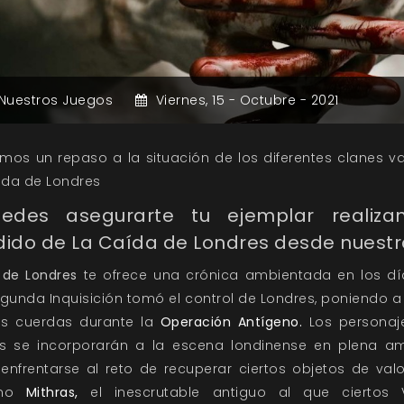
Nuestros Juegos
Viernes,
15 -
Octubre -
2021
mos un repaso a la situación de los diferentes clanes v
ída de Londres
edes asegurarte tu ejemplar realiza
ido de La Caída de Londres desde nuestr
 de Londres
te ofrece una crónica ambientada en los dí
gunda Inquisición tomó el control de Londres, poniendo a 
as cuerdas durante la
Operación Antígeno.
Los personaj
s se incorporarán a la escena londinense en plena a
enfrentarse al reto de recuperar ciertos objetos de valo
imo
Mithras,
el inescrutable antiguo al que ciertos 