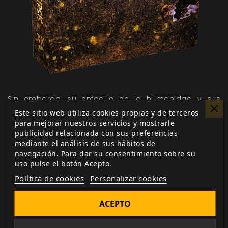
Sin embargo, su enfoque en la humanidad y sus
obras también presenta desafíos. Cuentan con
Este sitio web utiliza cookies propias y de terceros
para mejorar nuestros servicios y mostrarle
pocos linajes lupinos puros, y algunos de sus
publicidad relacionada con sus preferencias
cachorros lupus encuentran sus dogmas confusos.
mediante el análisis de sus hábitos de
navegación. Para dar su consentimiento sobre su
Además, las ciudades están llenas de vampiros,
uso pulse el botón Acepto.
enemigos acérrimos que no aprecian la presencia de
Política de cookies
Personalizar cookies
hombres lobo en sus territorios. Los Teurgos
Moradores del Cristal
, a menudo sobreespecializados
ACEPTO
en espíritus de la electricidad o la Tejedora, pueden
tener dificultades con los espíritus de Gaia o del