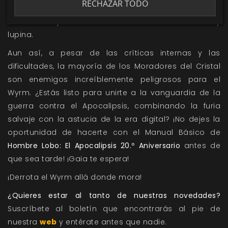
RECHAZAR TODO
Kaos. Su dilema refleja el problema central de los
Garou: el equilibrio entre sus naturalezas humana y
lupina.
Aun así, a pesar de las críticas internas y las
dificultades, la mayoría de los Moradores del Cristal
son enemigos increíblemente peligrosos para el
Wyrm. ¿Estás listo para unirte a la vanguardia de la
guerra contra el Apocalipsis, combinando la furia
salvaje con la astucia de la era digital? ¡No dejes la
oportunidad de hacerte con el Manual Básico de
Hombre Lobo: El Apocalipsis 20.º Aniversario
antes de
que sea tarde! ¡Gaia te espera!
¡Derrota el Wyrm allá donde mora!
¿Quieres estar al tanto de nuestras novedades?
Suscríbete al boletín que encontrarás al pie de
nuestra
web
y entérate antes que nadie.