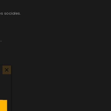
s sociales.
..
s