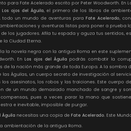
o para Fate Acelerado escrito por Peter Woodworth. En L
e
Los ojos del Águila
, el primero de los libros de ambie
, todo un mundo de aventuras para
Fate Acelerado
, con
mbientaciones y aventuras listas para poner a prueba la
 de los jugadores. Afila tu espada y aguza tus sentidos, 
e la Ciudad Eterna.
a la novela negra con la antigua Roma en este suplemen
dworth. En
Los ojos del Águila
podrás combatir la corrup
las de la nación más grande de toda Europa. A la sombra d
e las Águilas, un cuerpo secreto de investigación al servi
s los asesinatos, los robos y las traiciones. Este cuerpo d
ión de un mundo demasiado manchado de sangre y sombr
ecompensas, pues a veces parar la mano que sostiene
stra e inevitable, imposible de purgar.
l Águila
necesitas una copia de
Fate Acelerado
. Este Mund
da ambientación de la antigua Roma.