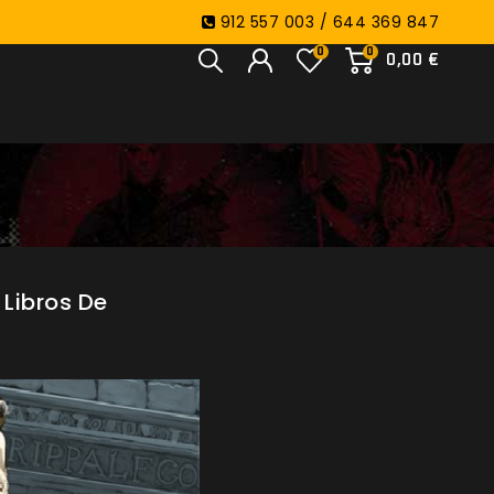
912 557 003 / 644 369 847
0
0
0,00 €
 Libros De