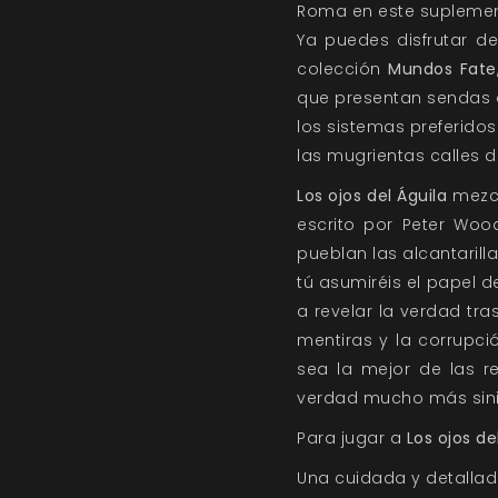
Roma en este suplement
Ya puedes disfrutar d
colección
Mundos Fate
que presentan sendas a
los sistemas preferidos
las mugrientas calles d
Los ojos del Águila
mezcl
escrito por Peter Woo
pueblan las alcantaril
tú asumiréis el papel d
a revelar la verdad tra
mentiras y la corrupc
sea la mejor de las r
verdad mucho más sinie
Para jugar a
Los ojos de
Una cuidada y detalla