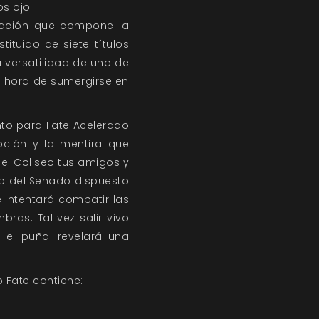
os ojo
ntación que compone la
stituido de siete títulos
 versatilidad de uno de
es hora de sumergirse en
to para Fate Acelerado
ción y la mentira que
el Coliseo tus amigos y
cio del Senado dispuesto
e intentará combatir las
as. Tal vez salir vivo
 el puñal revelará una
o Fate contiene: