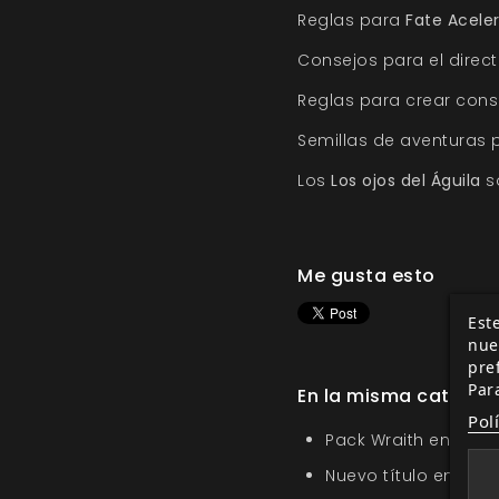
Reglas para
Fate Acele
Consejos para el direct
Reglas para crear consp
Semillas de aventuras
Los
Los ojos del Águila
so
Me gusta esto
Este
nue
pre
Par
En la misma categor
Pol
Pack Wraith en la O
Nuevo título en la s