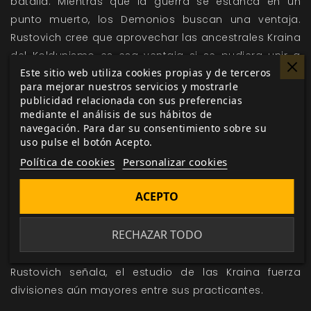
batalla. Mientras que la guerra se estanca en un
punto muerto, los Demonios buscan una ventaja.
Rustovich cree que aprovechar las ancestrales Kraina
del Koldunismo es esa ventaja si se pudiera unir a
Este sitio web utiliza cookies propias y de terceros
todos los practicantes de la Disciplina en una acción
para mejorar nuestros servicios y mostrarle
coordinada.
publicidad relacionada con sus preferencias
mediante el análisis de sus hábitos de
Los Tzimisce aplastarían por completo a sus
navegación. Para dar su consentimiento sobre su
uso pulse el botón Acepto.
adversarios si las devastadoras fuerzas de la
Política de cookies
Personalizar cookies
naturaleza de las tierras que llaman hogar se
emparejan con el antinatural poder de la Vitae
ACEPTO
Cainita.
RECHAZAR TODO
Por gran incentivo que pueda ser, el Koldunismo es
una senda muy dividida. Contrariamente a lo que
Rustovich señala, el estudio de las Kraina fuerza
divisiones aún mayores entre sus practicantes.