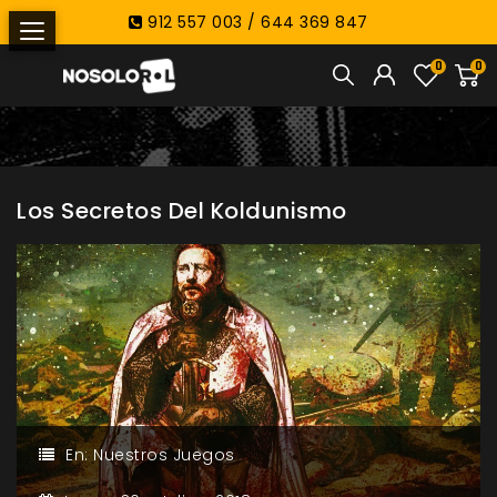
912 557 003 / 644 369 847
0
0
Los Secretos Del Koldunismo
En:
Nuestros Juegos