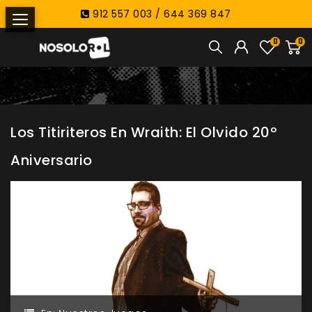
912 557 003 / 644 369 847
0
0
Los Titiriteros En Wraith: El Olvido 20º
Aniversario