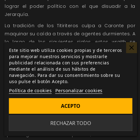
lograr el poder político con el que disuadir a la
Jerarquía.
La tradición de los Titiriteros culpa a Caronte por
maquinar su caída a través de agentes durmientes. A
lo largo de los siguientes siglos, estos wraith se
alzaron a posiciones de prominencia, y uno de ellos
Este sitio web utiliza cookies propias y de terceros
para mejorar nuestros servicios y mostrarle
llegó a alcanzar el liderazgo global del Gremio. Su
publicidad relacionada con sus preferencias
sabotaje deliberado durante la Guerra de los
mediante el análisis de sus hábitos de
Gremios socavó los esfuerzos de los Titiriteros e hizo
navegación. Para dar su consentimiento sobre su
uso pulse el botón Acepto.
que se perdieran siglos de conocimientos en las
Política de cookies
Personalizar cookies
forjas de los Artesanos. Desapareció casi al final de la
guerra, al parecer, tras haber cumplido su misión.
ACEPTO
La indignación ante la perfidia de Caronte puso a los
Titiriteros al frente del golpe, pero la ausencia de
RECHAZAR TODO
líderes veteranos fue una traba. La Ruptura acabó lo
que la guerra había empezado, diseminó a los