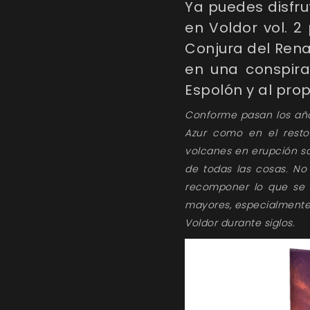
Ya puedes disfr
en Voldor vol. 
Conjura del Rena
en una conspira
Espolón y al prop
Conforme pasan los año
Azur como en el resto 
volcanes en erupción s
de todas las cosas. N
recomponer lo que se 
mayores, especialmente 
Voldor durante siglos.