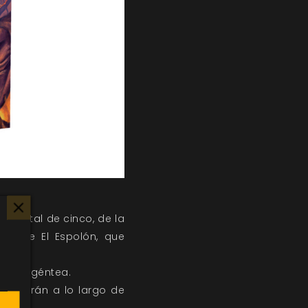
un total de cinco, de la
des de El Espolón, que
aña Argéntea.
contrarán a lo largo de