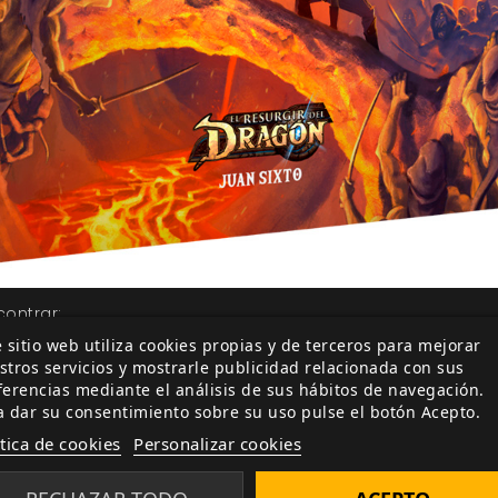
contrar:
 sitio web utiliza cookies propias y de terceros para mejorar
najes de niveles 5 a 7. Se trata del segundo capítulo, de 
stros servicios y mostrarle publicidad relacionada con sus
ura del Renacer.
Una trepidante aventura por las ciuda
ferencias mediante el análisis de sus hábitos de navegación.
ajes con peligrosos secretos que amenazan Voldor.
a dar su consentimiento sobre su uso pulse el botón Acepto.
 la terrible organización criminal conocida como La Telar
ítica de cookies
Personalizar cookies
tallando los glifos Khrysarlion, que los aventureros en