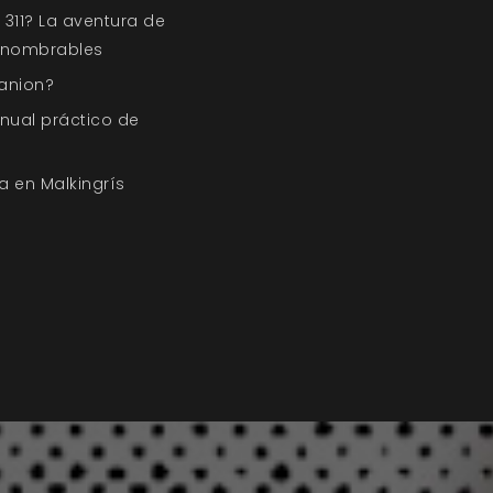
311? La aventura de
Innombrables
anion?
nual práctico de
a en Malkingrís