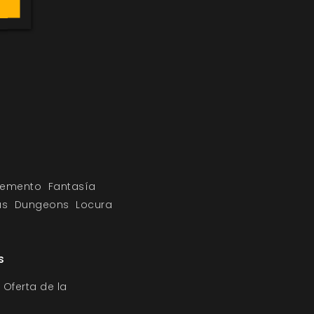
lemento
Fantasía
as
Dungeons
Locura
s
 Oferta de la