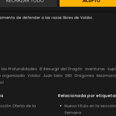
RECHAZAR TODO
ACEPTO
alles sobre el Espolón y aquellos que la habitan.
omento de defender a las razas libres de Voldor.
 las Profundidades
El Resurgir del Dragón
aventuras
sup
o organizado
Voldor
Juan Sixto
SRD
Dragones
Mazmorr
ol
ía
Relacionada por etiqueta
ección Oferta de la
Nuevo título en la sección
Semana