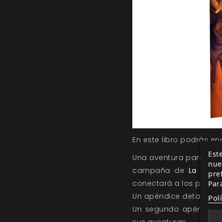
En este libro podrás en
Este
Una aventura para perso
nue
campaña de
La Conj
pre
conectará a los person
Par
Un apéndice detallando
Pol
Un segundo apéndice de