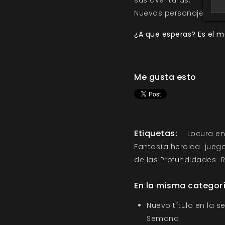
sus aventuras.
Nuevos personajes y det
¿A que esperas? Es el m
Me gusta esto
Etiquetas:
Locura en
Fantasía heroica
jueg
de las Profundidades
R
En la misma categor
Nuevo título en la s
Semana