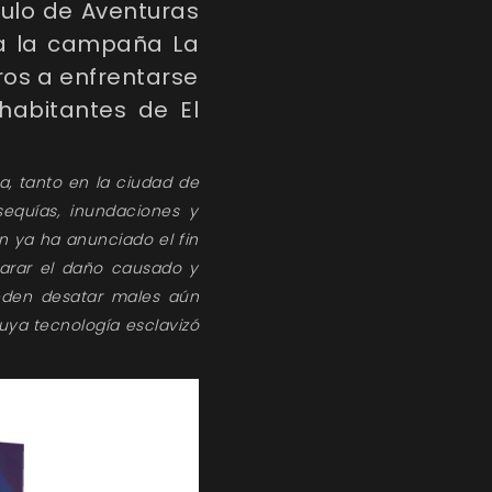
tulo de Aventuras
úa la campaña La
ros a enfrentarse
habitantes de El
, tanto en la ciudad de
sequías, inundaciones y
 ya ha anunciado el fin
arar el daño causado y
eden desatar males aún
uya tecnología esclavizó