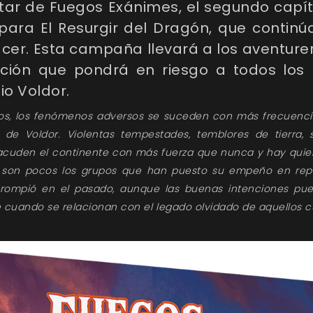
utar de
Fuegos Exánimes
, el segundo capí
2 para
El Resurgir del Dragón
, que contin
cer. Esta campaña llevará a los aventure
ción que pondrá en riesgo a todos los 
io Voldor.
s, los fenómenos adversos se suceden con más frecuencia
de Voldor. Violentas tempestades, temblores de tierra, 
acuden el continente con más fuerza que nunca y hay quien
o son pocos los grupos que han puesto su empeño en rep
rompió en el pasado, aunque las buenas intenciones pu
cuando se relacionan con el legado olvidado de aquellos c