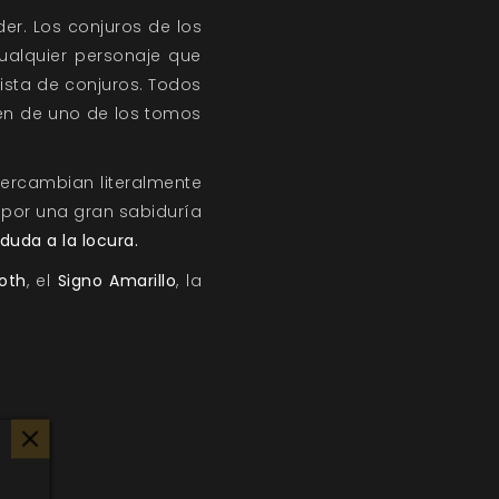
er. Los conjuros de los
ualquier personaje que
ista de conjuros. Todos
den de uno de los tomos
tercambian literalmente
por una gran sabiduría
 duda a la locura.
oth
, el
Signo Amarillo
, la