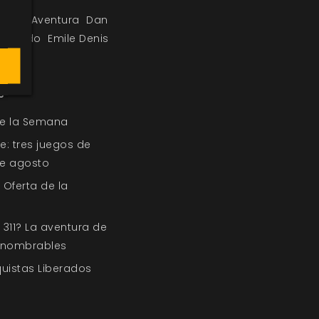
ación
Aventura
Dan
Mercado
Emile Denis
s
de la Semana
e: tres juegos de
 de agosto
 Oferta de la
311? La aventura de
Innombrables
quistas Liberados