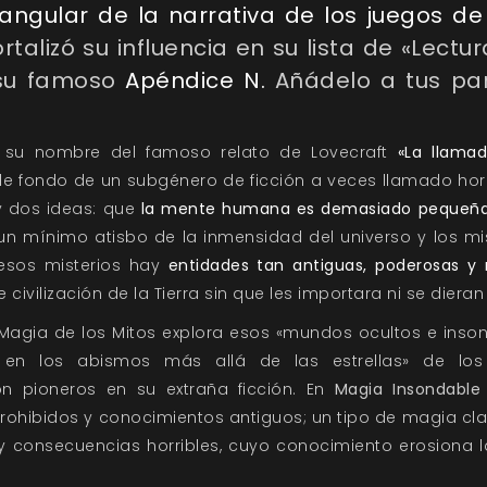
angular de la narrativa de los juegos de 
talizó su influencia en su lista de «Lectur
 su famoso
Apéndice N.
Añádelo a tus pa
 su nombre del famoso relato de Lovecraft
«La llama
 de fondo de un subgénero de ficción a veces llamado hor
y dos ideas: que
la mente humana es demasiado pequeña 
 mínimo atisbo de la inmensidad del universo y los mis
 esos misterios hay
entidades tan antiguas, poderosas y
te civilización de la Tierra sin que les importara ni se diera
Magia de los Mitos explora esos «mundos ocultos e inso
 en los abismos más allá de las estrellas» de los
n pioneros en su extraña ficción. En
Magia Insondable
rohibidos y conocimientos antiguos; un tipo de magia cla
y consecuencias horribles, cuyo conocimiento erosiona l