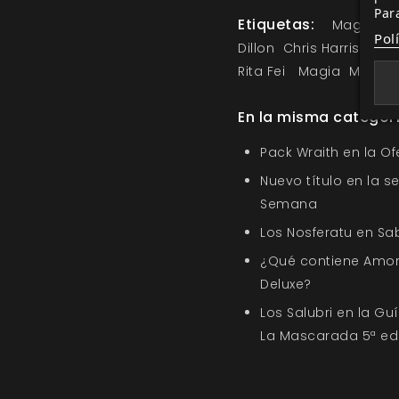
Par
Etiquetas:
Magia In
Pol
Dillon
Chris Harris
Jeff 
Rita Fei
Magia
Magos
En la misma categor
Pack Wraith en la O
Nuevo título en la s
Semana
Los Nosferatu en Sa
¿Qué contiene Amor
Deluxe?
Los Salubri en la G
La Mascarada 5ª ed