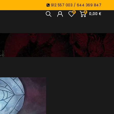
912 557 003 / 644 369 847
0
0
0,00 €