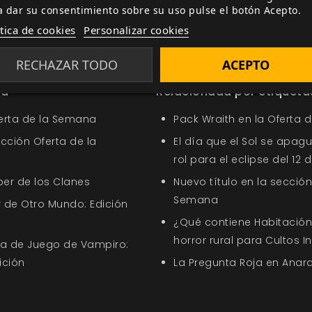
a dar su consentimiento sobre su uso pulse el botón Acepto.
sondable
SRD5
Suplemento
Fantasía
Mazmorreo
Explor
ítica de cookies
Personalizar cookies
Lee
Wolfgang Baur
Scott Carter
Matthew Corley
Marcel 
Hechicería
RECHAZAR TODO
ACEPTO
ía
Relacionada por etiqueta
ferta de la Semana
Pack Wraith en la Oferta 
ección Oferta de la
El día que el Sol se apagu
rol para el eclipse del 12
ber de los Clanes
Nuevo título en la sección
Semana
 de Otro Mundo: Edición
¿Qué contiene Habitación 
horror rural para Cultos 
uía de Juego de Vampiro:
ición
La Pregunta Roja en Anar