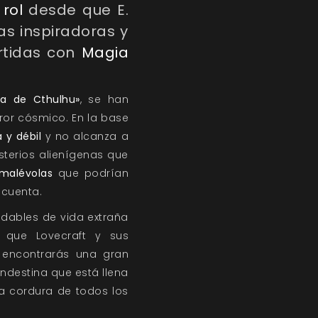
rol
desde que E.
as inspiradoras y
rtidas con
Magia
da de Cthulhu»
, se han
ror cósmico. En la base
y débil
y no alcanza a
terios alienígenas que
 malévolas
que podrían
n cuenta.
ndables de vida extraña
 que Lovecraft y sus
encontrarás una gran
ndestina que está llena
a cordura de todos los