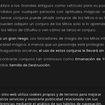
utiliza a los Grandes Antiguos como vehículo para su pod
ndidos por cualquier persona con aptitudes mágicas: c
lanzar conjuros puede añadir conjuros de los Mitos a su l
ueden adquirir un conjuro de los Mitos solo si lo apren
e los Mitos de Cthulhu o ven cómo se lanza el conjuro.
a un gran riesgo.
Los lanzadores de magia de los Mitos in
acidad mágica. A menos que un personaje esté protegido 
alvaguardas arcanas,
el uso de estos conjuros le llevará sin
contrarás conjuros tan ominosos como
Emanación de Y
mible
Semilla de Destrucción
.
 sitio web utiliza cookies propias y de terceros para mejorar
stros servicios y mostrarle publicidad relacionada con sus
ferencias mediante el análisis de sus hábitos de navegación.