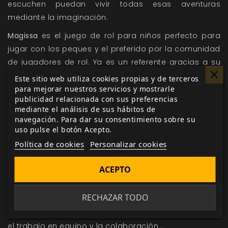
escuchen puedan vivir todas esas aventuras
mediante la imaginación.
Magissa
es el juego de rol para niños perfecto para
jugar con los peques y el preferido por la comunidad
de jugadores de rol. Ya es un referente gracias a su
preciosa y sugerente ambientación, rica en detalles y
Este sitio web utiliza cookies propias y de terceros
magia. Además, gracias a sus reglas y el diseño
para mejorar nuestros servicios y mostrarle
publicidad relacionada con sus preferencias
modular, es posible adaptarlas a la capacidad de
mediante el análisis de sus hábitos de
cada niño a la hora de jugar.
navegación. Para dar su consentimiento sobre su
uso pulse el botón Acepto.
En el libro de Magissa encontrarás no solo las reglas
Política de cookies
Personalizar cookies
y la ambientación del juego, sino también unas guías
de educadores (maestros, profesores, tutores,
ACEPTO
madres y padres...) para usar el juego como
herramienta educativa. Además de divertirse y vivir
RECHAZAR TODO
aventuras, los peques pueden explorar conceptos
como la amistad, la ayuda a los demás, la empatía,
el trabajo en equipo y la colaboración...