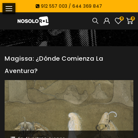
912 557 003 / 644 369 847
0
0
Magissa: ¿Dónde Comienza La
Aventura?