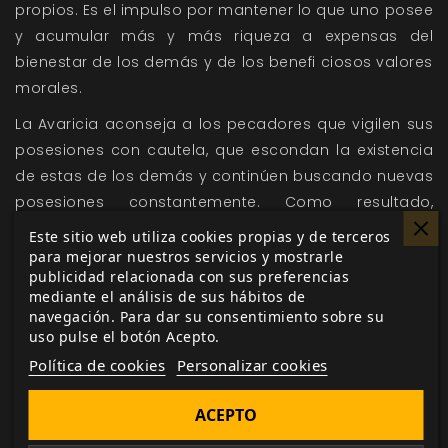
propios. Es el impulso por mantener lo que uno posee
y acumular más y más riqueza a expensas del
bienestar de los demás y de los benefi ciosos valores
morales.
La Avaricia aconseja a los pecadores que vigilen sus
posesiones con cautela, que escondan la existencia
de estas de los demás y continúen buscando nuevas
posesiones constantemente. Como resultado,
sentimientos como la generosidad, el altruismo, el
Este sitio web utiliza cookies propias y de terceros
amor o el afecto familiar son olvidados de manera
para mejorar nuestros servicios y mostrarle
publicidad relacionada con sus preferencias
gradual y reemplazados por la desconfi anza, la
mediante el análisis de sus hábitos de
cautela, las mentiras y la traición
navegación. Para dar su consentimiento sobre su
uso pulse el botón Acepto.
Conoce más de este ser, sus poderes y los sectarios
Política de cookies
Personalizar cookies
que le acompañan en
Siete Pecado
s
, el compendio
de demonios, sectarios y reliquias, compatible con
ACEPTO
sistemas SRD5 y OSR. Llena tus mazmorras y partidas
de fantasía de demonios.