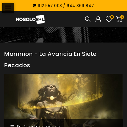
912 557 003 / 644 369 847
0
0
Mammon - La Avaricia En Siete
Pecados
En:
Nuestros Juegos