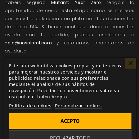
habéis seguido
Mutant: Year Zero
tengáis la
oportunidad de cerrar esta etapa como se merece:
con vuestra colección completa con los descuentos
de hasta 51%. Si tienes cualquier duda o necesitas
ayuda con tu pedido, puedes escribirnos a
hola@nosolorol.com
y estaremos encantados de
ayudarte.
Condiciones de la promoción
Este sitio web utiliza cookies propias y de terceros
Últimas unidades: no se reimprimirán estos títulos.
para mejorar nuestros servicios y mostrarle
publicidad relacionada con sus preferencias
Limitadas a fin de promoción y/o fin de existencias.
mediante el análisis de sus hábitos de
Estos títulos cambian de precio porque pasan a
navegación. Para dar su consentimiento sobre su
uso pulse el botón Acepto.
estar descatalogados con efecto inmediato.
Política de cookies
Personalizar cookies
Los packs Mutant: Year Zero no incluyen la pantalla de
DJ.
ACEPTO
Algunos ejemplares pueden enviarse sin retractilado.
Esto no afecta a su jugabilidad ni al estado de los
RECHAZAR TODO