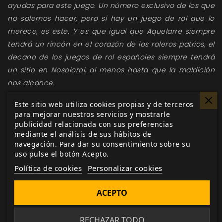
ayudas para este juego. Un número exclusivo de los que
no solemos hacer, pero si hay un juego de rol que lo
merece, es este. Y es que igual que Aquelarre siempre
tendrá un rincón en el corazón de los roleros patrios, el
decano de los juegos de rol españoles siempre tendrá
un sitio en Nosolorol, al menos hasta que la maldición
nos alcance.
Y si
Aquelarre
no es tu juego favorito igualmente
Este sitio web utiliza cookies propias y de terceros
puedes encontrar en sus páginas muy buenas ideas
para mejorar nuestros servicios y mostrarle
publicidad relacionada con sus preferencias
para jugar
Dungeon World
,
Hora de aventuras
o
mediante el análisis de sus hábitos de
incluso
Mutant: Year Zero
.
navegación. Para dar su consentimiento sobre su
uso pulse el botón Acepto.
No esperes más y adéntrate con
Nivel 9
en la España
Política de cookies
Personalizar cookies
de la Edad Oscura, donde el mal campa a sus
anchas.
ACEPTO
RECHAZAR TODO