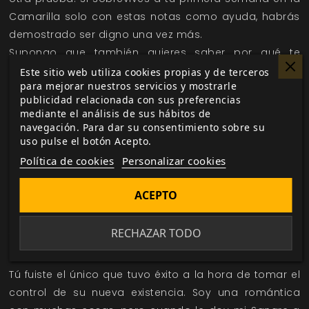
Camarilla solo con estas notas como ayuda, habrás
demostrado ser digno una vez más.
Supongo que también quieres saber por qué te
escogí a ti específicamente. La verdad es que no lo
Este sitio web utiliza cookies propias y de terceros
para mejorar nuestros servicios y mostrarle
hice. Obtuve permiso para traer un nuevo Chiquillo a
publicidad relacionada con sus preferencias
la Camarilla, así que ordené a mis sirvientes que
mediante el análisis de sus hábitos de
encontrasen buenos candidatos. Encontraron cinco.
navegación. Para dar su consentimiento sobre su
uso pulse el botón Acepto.
Los Abracé a todos. Sé que probablemente la Príncipe
no lo hubiera aceptado, pero me debe demasiado
Política de cookies
Personalizar cookies
como para quejarse si llegase a descubrirlo. Uno de
ACEPTO
ellos acabó consigo mismo a la semana. Otra se unió
a una deprimente banda Anarquista y aún sigue
subsistiendo, según sé. Dos fueron destruidos en
RECHAZAR TODO
redadas de la Segunda Inquisición.
Tú fuiste el único que tuvo éxito a la hora de tomar el
control de su nueva existencia. Soy una romántica