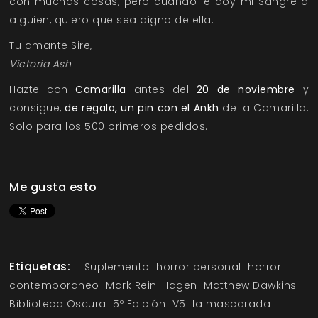
con muchas cosas, pero cuando le doy mi Sangre a
alguien, quiero que sea digno de ella.
Tu amante Sire,
Victoria Ash
Hazte con
Camarilla
antes del
20 de noviembre
y
consigue,
de regalo, un pin con el Ankh
de la Camarilla.
Solo para los 500 primeros pedidos.
Me gusta esto
Etiquetas:
Suplemento
horror personal
horror
contemporaneo
Mark Rein-Hagen
Matthew Dawkins
Biblioteca Oscura
5º Edición
V5
la mascarada