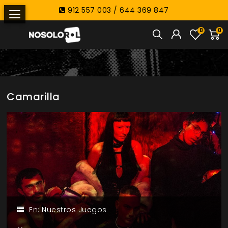
912 557 003 / 644 369 847
0
0
Camarilla
En:
Nuestros Juegos