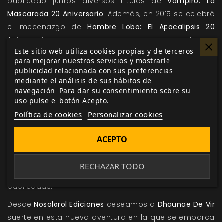
publicado juntos diversos títulos de
Vampiro: La
Mascarada 20 Aniversario
. Además, en 2015 se celebró
el mecenazgo de
Hombre Lobo: El Apocalipsis 20
Aniversario
y en estos momentos estamos
Este sitio web utiliza cookies propias y de terceros
gestionando el tercer mecenazgo:
Vampiro: Edad
para mejorar nuestros servicios y mostrarle
Oscura 20 Aniversario.
publicidad relacionada con sus preferencias
mediante el análisis de sus hábitos de
Ahora
Dhaunae De Vir
se
incorpora al equipo
de
White
navegación. Para dar su consentimiento sobre su
Wolf
, empresa licenciataria de las lineas de Mundo de
uso pulse el botón Acepto.
Tinieblas y, a raíz de esto,
Biblioteca Oscura
se
Política de cookies
Personalizar cookies
integrará en
Nosolorol Ediciones
para seguir
publicando los diferentes títulos de dicha línea con el
ACEPTO
cuidado con el que se ha hecho hasta ahora. Para
ello seguiremos trabajando con el equipo que ha
RECHAZAR TODO
llevado adelante la edición de las obras ya
publicadas.
Desde
Nosolorol Ediciones
deseamos a
Dhaunae De Vir
suerte en esta nueva aventura en la que se embarca