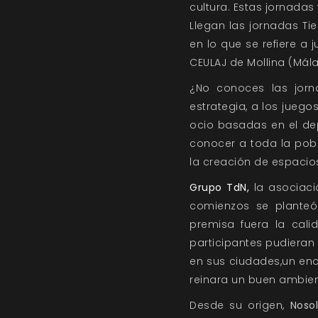
cultura. Estas jornadas
Llegan las jornadas
Ti
en lo que se refiere a
CEULAJ de Mollina (Mála
¿No conoces las jor
estrategia, a los juego
ocio basadas en el depo
conocer a toda la pobla
la creación de espacio
Grupo TdN,
la asociaci
comienzos se planteó 
premisa fuera la cali
participantes pudieran
en sus ciudades,un enc
reinara un buen ambien
Desde su origen,
Nosol