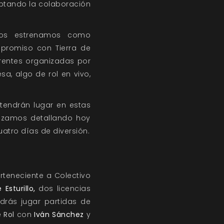
ptando la colaboración
 nos estrenamos como
ompromiso con
Tierra de
rentes organizadas por
a, algo de rol en vivo,
 tendrán lugar en estas
enzamos detallando hoy
uatro días de diversión.
rteneciente a Colectivo
 Esturillo,
dos licencias
ás jugar partidas de
 Rol
con
Iván Sánchez
y