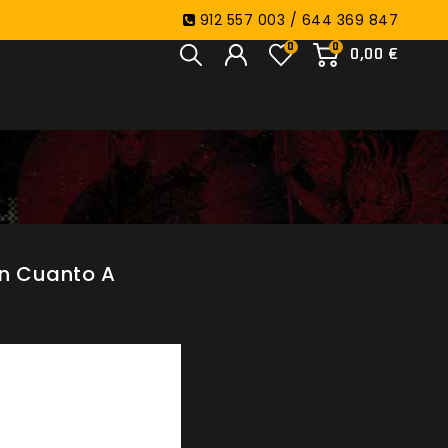
912 557 003 / 644 369 847
0
0
0,00 €
En Cuanto A