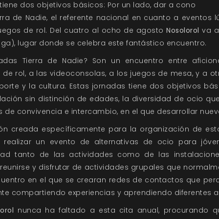
 tiene dos objetivos básicos: Por un lado, dar a cono
erra de Nadie
, el referente nacional en cuanto a eventos 
 juegos de rol. Del cuatro al ocho de agosto
Nosolorol
va a
ga), lugar donde se celebra este fantástico encuentro.
nadas
Tierra de Nadie
? Son un encuentro entre aficio
s de rol, a las videoconsolas, a los juegos de mesa, y a 
rte y la cultura. Estas jornadas tiene dos objetivos bás
ción sin distinción de edades, la diversidad de ocio que 
s de convivencia e intercambio, en el que desarrollar nue
ón creada específicamente para la organización de est
realizar un evento de alternativas de ocio para jóve
dad tanto de las actividades como de las instalacion
 reunirse y disfrutar de actividades grupales que normalm
uentro en el que se crearan redes de contactos que per
te compartiendo experiencias y aprendiendo diferentes al
orol
nunca ha faltado a esta cita anual, procurando q