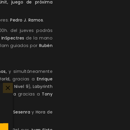
nit, juego de próxima
ores:
Pedro J. Ramos
.
00h. del jueves podrás
InSpectres
de la mano
tlam guiados por
Rubén
os,
y simultáneamente
orld,
gracias a
Enrique
ora en
Nivel 9
),
Labyrinth
ntinela
gracias a
Tony
r
Sirio Sesenra
y
Hora de
go de Rol,
por
Juan Sixto