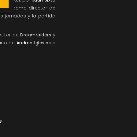
evo como director de
s jornadas y la partida
utor de
Dreamraiders
y
ano de
Andrea Iglesias
e
s