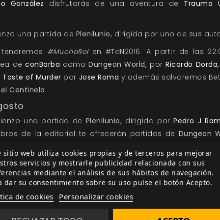
io González
disfrutarás de una aventura de
Trauma U
ienzo una partida de
Plenilunio,
dirigida por uno de sus aut
n tendremos
#MuchoRol
en #TdN2016. A partir de las 22:
ínea de
conBarba
como
Dungeon World,
por
Ricardo Dorda,
,
Taste of Murder
por
Jose Roma
y además salvaremos Be
el Centinela.
gosto
mienzo una partida de
Plenilunio,
dirigida por
Pedro J Ram
ros de la editorial te ofrecerán partidas de
Dungeon W
ras: Juego de Rol,
por
Andrea Iglesias
(Colectivo 9, redact
 sitio web utiliza cookies propias y de terceros para mejorar
o Sixto
(Colectivo 9, redactor en
Nivel 9
),
La Mirada del Ce
stros servicios y mostrarle publicidad relacionada con sus
 y
Mutant: Year Zero
, por
Ricardo Dorda.
ferencias mediante el análisis de sus hábitos de navegación.
a dar su consentimiento sobre su uso pulse el botón Acepto.
:00h. se comenzarán a narrar aventuras de
Hitos
guiadas po
ítica de cookies
Personalizar cookies
por
Rubén Saldaña
.
 a las 16:30 darán comienzo las partidas de
Blacksad: Jue