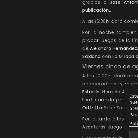
gracias a
Jose Anton
publicación..
A las 16:30h. dará com
Por la noche tambié
probar juegos de la l
de
Alejandro Hernández
Saldaña
con
La Mirada d
Viernes cinco de a
A las 10:00h. dará co
colaboradores y miemb
Esturillo,
Hora de Aventu
Este
Lord,
narrada por
Pabl
nue
Ortíz
(
La Base Secreta
)
pre
Par
Por la tarde, a las 16
Pol
Aventuras: Juego de Rol
Ligeramente más tarde,