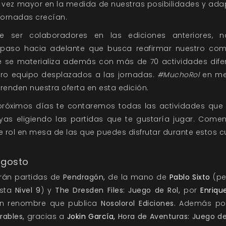
 vez mayor en la medida de nuestras posibilidades y ada
 jornadas crecían.
e ser colaboradores en las ediciones anteriores,
 paso hacia adelante que busca reafirmar nuestro c
se materializa además con más de 70 actividades dife
ro equipo desplazados a las jornadas.
#MuchoRol
en mes
renden nuestra oferta en esta edición.
 próximos días te contaremos todas las actividades que
yas eligiendo las partidas que te gustaría jugar. Com
e rol en mesa de las que puedes disfrutar durante estos c
agosto
arán partidas de
Pendragón,
de la mano de
Pablo Sixto
(pe
ista
Nivel 9
) y
The Dresden Files: Juego de Rol,
por
Enrique
ran renombre que publica
Nosolorol Ediciones.
Además podr
rables,
gracias a
Jokin García,
Hora de Aventuras: Juego de