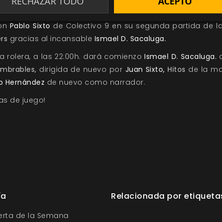
RECHAZAR TODO
ACEPTO
jefe de la revista
Nivel 9
),
Fate,
con
Enrique Esturillo
de nu
on
Pablo Sixto
de Colectivo 9 en su segunda partida de la
rs
gracias al incansable
Ismael D. Sacaluga.
da rolera, a las 22:00h. dará comienzo
Ismael D. Sacaluga.
a
ombrables,
dirigida de nuevo por
Juan Sixto,
Hitos
de la m
ro Hernández
de nuevo como narrador.
as de juego!
ía
Relacionada por etiqueta
ferta de la Semana