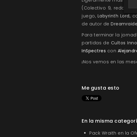
(Colectivo 9, redactor 
juego,
Labyrinth Lord,
c
de autor de
Dreamraide
Para terminar la jorna
partidas de
Cultos Inn
InSpectres
con
Alejand
¡Nos vemos en las mes
Me gusta esto
En la misma categor
Pack Wraith en la O