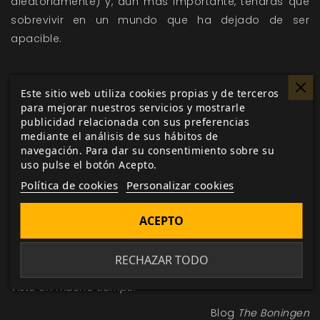
aleatoriamente) y, aún más importante, tendrás que
sobrevivir en un mundo que ha dejado de ser
apacible.
Este sitio web utiliza cookies propias y de terceros
Mutant: Year Zero
tiene prevista su publicación para
para mejorar nuestros servicios y mostrarle
el último trimestre de 2015. Desde esta misma página
publicidad relacionada con sus preferencias
web iremos informando sobre el estado del proyecto
mediante el análisis de sus hábitos de
cuando haya avanzado lo suficiente. Mientras tanto,
navegación. Para dar su consentimiento sobre su
uso pulse el botón Acepto.
os ofrecemos un enlace a la
página inglesa del juego
Política de cookies
Personalizar cookies
y algunos extractos de opiniones sobre el juego de
otros países que podrían serviros para conocer qué
ACEPTO
piensan otros aficionados:
Un excelente y bello equilibrio entre la nostalgia y la
RECHAZAR TODO
innovación en los juegos de rol suecos que no se había
visto en mucho tiempo.
Blog
The Boningen