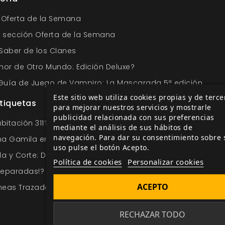
a Oferta de la Semana
la sección Oferta de la Semana
 Saber de los Clanes
or de Otro Mundo: Edición Deluxe?
a Guía de Juego de Vampiro: La Mascarada 5ª edición
Este sitio web utiliza cookies propias y de terce
tiquetas
para mejorar nuestros servicios y mostrarle
publicidad relacionada con sus preferencias
bitación 311? La aventura de horror rural para Cultos Inn
mediante el análisis de sus hábitos de
navegación. Para dar su consentimiento sobre 
ma Gamila en Malkingrís
uso pulse el botón Acepto.
lla y Corte: Duelos y Quebrantos?
Política de cookies
Personalizar cookies
reparadas!? Doce aventuras para 5ª Edición
ACEPTO
neas Trazadas en Sangre? | Cazador: La Venganza
RECHAZAR TODO