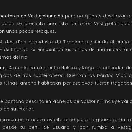
pectores de Vestigiohundido
pero no quieres desplazar a
nuación se presenta una lista de 'otros Vestigiohundid
con unos pocos retoques.
A dos días al sudeste de Tabalard siguiendo el curso d
 de Khanoz, se encuentran las ruinas de una ancestral 
smas del río.
nai.
A medio camino entre Nakuro y Kogo, se extienden d
gidos de ríos subterráneos. Cuentan los bardos Mida 
 ruinas, antaño habitadas por esclavos, fueron tragadas 
e pantano descrito en Pioneros de Voldor nº1 incluye var
 de su interior.
liberaremos la nueva aventura de juego organizado en l
a desde tu perfil de usuario y pon rumbo a Vestig