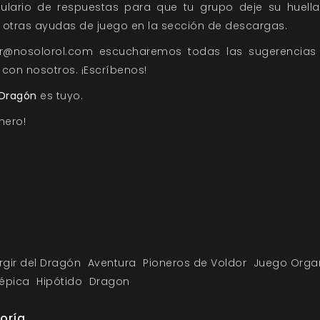
mulario de respuestas para que tu grupo deje su hue
 otras ayudas de juego en la sección de descargas.
or@nosolorol.com escucharemos todas las sugerencias
 con nosotros. ¡Escríbenos!
l Dragón
es tuyo.
nero!
urgir del Dragón
Aventura
Pioneros de Voldor
Juego Orga
épica
Hipótido
Dragon
oría