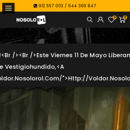
912 557 003 / 644 369 847
0
0
!<br /><br />Este Viernes 11 De Mayo Liber
e Vestigiohundido,<a
oldor.nosolorol.com/">http://voldor.nosolo