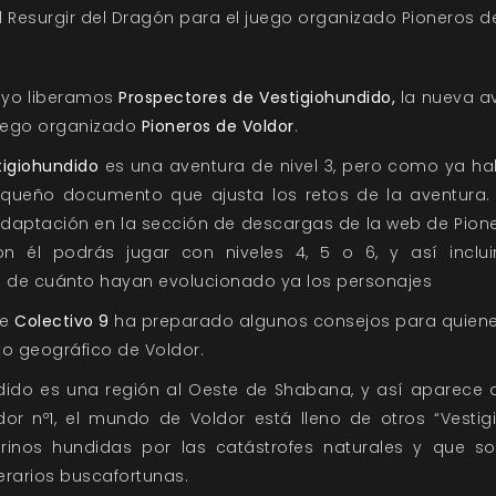
 Resurgir del Dragón para el juego organizado Pioneros d
mayo liberamos
Prospectores de Vestigiohundido,
la nueva a
uego organizado
Pioneros de Voldor
.
tigiohundido
es una aventura de nivel 3, pero como ya h
queño documento que ajusta los retos de la aventura. 
aptación en la sección de descargas de la web de Pione
n él podrás jugar con niveles 4, 5 o 6, y así inclu
 de cuánto hayan evolucionado ya los personajes
de
Colectivo 9
ha preparado algunos consejos para quienes
to geográfico de Voldor.
ido es una región al Oeste de Shabana, y así aparece de
or nº1, el mundo de Voldor está lleno de otros “Vestig
grinos hundidas por las catástrofes naturales y que s
rarios buscafortunas.