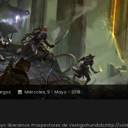
uegos
Miércoles,
9 -
Mayo -
2018
mayo liberamos Prospectores de Vestigiohundido,
http://vol