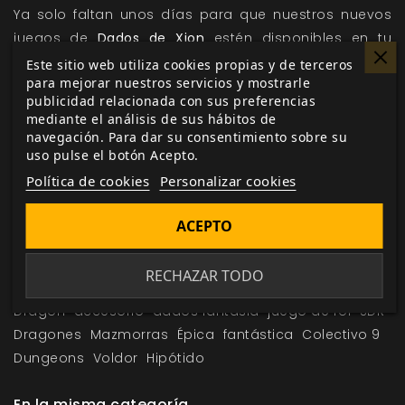
Ya solo faltan unos días para que nuestros nuevos
juegos de
Dados de Xion
estén disponibles en tu
tienda preferida y en nuestra página web. Coge tus
Este sitio web utiliza cookies propias y de terceros
para mejorar nuestros servicios y mostrarle
dados y sal en busca de la gloria y las riquezas que
publicidad relacionada con sus preferencias
Voldor te ofrece ¡Vuelve a la aventura!
mediante el análisis de sus hábitos de
navegación. Para dar su consentimiento sobre su
uso pulse el botón Acepto.
Política de cookies
Personalizar cookies
Me gusta esto
ACEPTO
RECHAZAR TODO
Etiquetas:
Pioneros de Voldor
Dados
Resurgir del
Dragón
accesorio
dados fantasia
juego de rol
SDR
Dragones
Mazmorras
Épica
fantástica
Colectivo 9
Dungeons
Voldor
Hipótido
En la misma categoría