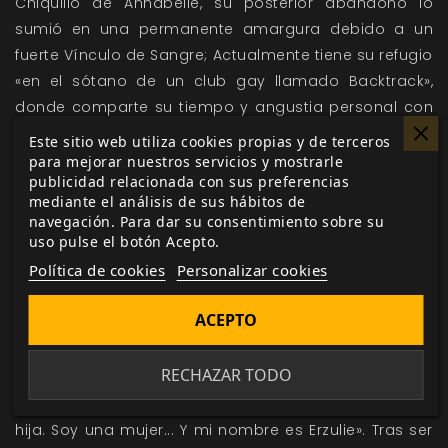
Chiquillo de Annabelle, su posterior abandono lo
sumió en una permanente amargura debido a un
fuerte Vínculo de Sangre; Actualmente tiene su refugio
«en el sótano de un club gay llamado Backtrack»,
donde comparte su tiempo y angustia personal con
Taryn, une joven bailarín de género no binario que le
Este sitio web utiliza cookies propias y de terceros
recuerda a sí mismo a su edad.
para mejorar nuestros servicios y mostrarle
publicidad relacionada con sus preferencias
Erzulie
mediante el análisis de sus hábitos de
navegación. Para dar su consentimiento sobre su
Rompiendo las barreras del prejuicio tanto en la vida
uso pulse el botón Acepto.
como en la muerte, la Toreador Erzulie es un pilar
Política de cookies
Personalizar cookies
fundamental del activismo y la diversidad en las
noches de Chicago. Criada originalmente como un
ACEPTO
niño en Puerto Rico, en su decimosexto cumpleaños
se vistió con un traje hecho por ella misma y
RECHAZAR TODO
confrontó a sus padres declarando: «Mami... Papi... No
tenéis un hijo. Cuando nací en este día tuvisteis una
hija. Soy una mujer... Y mi nombre es Erzulie». Tras ser